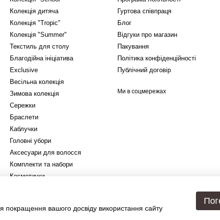
Колекція дитяча
Гуртова співпраця
Колекція "Tropic"
Блог
Колекція "Summer"
Відгуки про магазин
Текстиль для столу
Пакування
Благодійна ініціатива
Політика конфіденційності
Exclusive
Публічний договір
Весільна колекція
Ми в соцмережах
Зимова колекція
Сережки
Браслети
Каблучки
Головні убори
Аксесуари для волосся
Комплекти та набори
Косметички
Подарункове упакування
Пог
я покращення вашого досвіду використання сайту