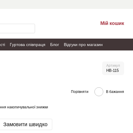
Мій кошик
сті
Гуртова співпраця
Блог
Відгуки про магазин
Артикул
HB-115
Порівняти
В бажання
ння накопичувальної знижки
Замовити швидко