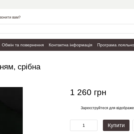
вонити вам?
Обмін та повернення
Контактна інформація
Програма лояльно
Публічний договір
ням, срібна
1 260 грн
Зареєструйтеся
для відображе
%
Купити