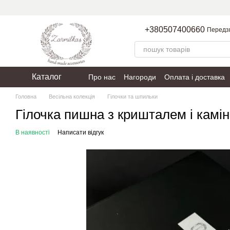
Перейти до основного контенту
+380507400660
Передз
Каталог
Про нас
Нагороди
Оплата і доставка
Пакування
Політика конфіденційності
Головна
Весільна колекція
Гілочки та шпильки
Гілочка пишна з кришталем і камін
В наявності
Написати відгук