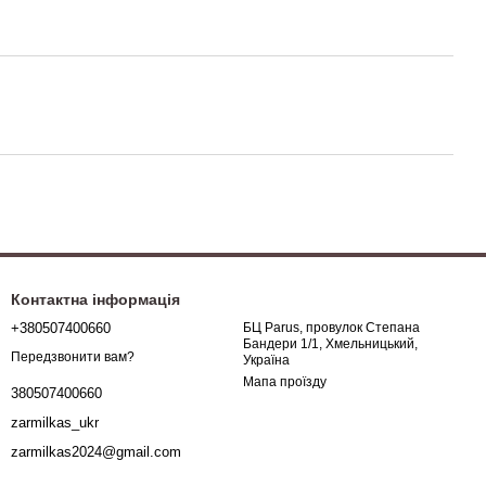
Контактна інформація
+380507400660
БЦ Parus, провулок Степана
Бандери 1/1, Хмельницький,
Передзвонити вам?
Україна
Мапа проїзду
380507400660
zarmilkas_ukr
zarmilkas2024@gmail.com