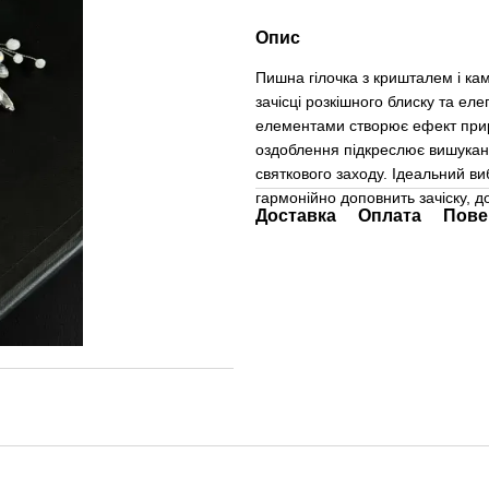
Опис
Пишна гілочка з кришталем і ка
зачісці розкішного блиску та ел
елементами створює ефект прир
оздоблення підкреслює вишукані
святкового заходу. Ідеальний виб
гармонійно доповнить зачіску, д
Доставка
Оплата
Пове