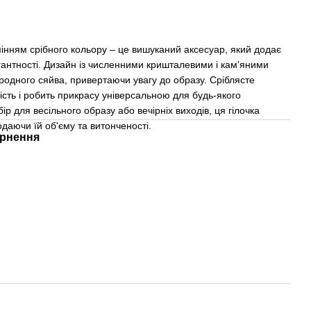
мінням срібного кольору – це вишуканий аксесуар, який додає
егантності. Дизайн із численними кришталевими і кам'яними
одного сяйва, привертаючи увагу до образу. Сріблясте
сть і робить прикрасу універсальною для будь-якого
ір для весільного образу або вечірніх виходів, ця гілочка
одаючи їй об'єму та витонченості.
рнення