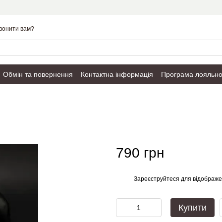
вонити вам?
Обмін та повернення
Контактна інформація
Програма лояльно
Публічний договір
790 грн
Зареєструйтеся
для відображе
%
Купити