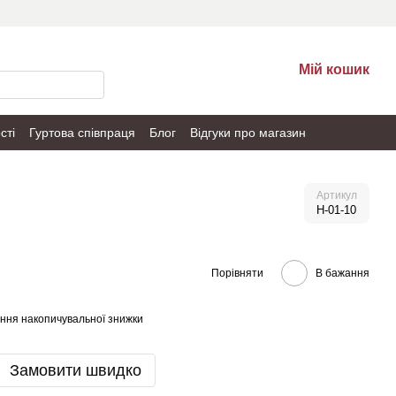
Мій кошик
сті
Гуртова співпраця
Блог
Відгуки про магазин
Артикул
H-01-10
Порівняти
В бажання
ння накопичувальної знижки
Замовити швидко