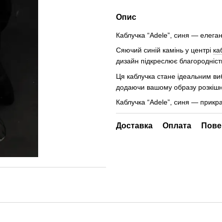
Опис
Каблучка “Adele”, синя — елеган
Сяючий синій камінь у центрі
ка
дизайн підкреслює благородніст
Ця каблучка стане ідеальним виб
додаючи вашому образу розкішн
Каблучка “Adele”, синя — прикрас
Доставка
Оплата
Пове