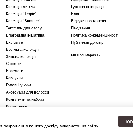
Колекція дитяча
Гуртова співпраця
Колекція "Tropic"
Блог
Колекція "Summer"
Відгуки про магазин
Текстиль для столу
Пакування
Благодійна ініціатива
Політика конфіденційності
Exclusive
Публічний договір
Весільна колекція
Ми в соцмережах
Зимова колекція
Сережки
Браслети
Каблучки
Головні убори
Аксесуари для волосся
Комплекти та набори
Косметички
Подарункове упакування
Пог
я покращення вашого досвіду використання сайту