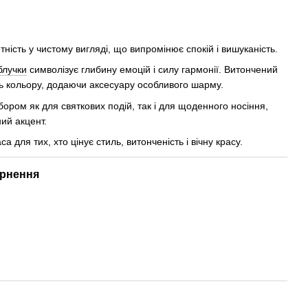
тність у чистому вигляді, що випромінює спокій і вишуканість.
блучки
символізує глибину емоцій і силу гармонії. Витончений
ь кольору, додаючи аксесуару особливого шарму.
ором як для святкових подій, так і для щоденного носіння,
ий акцент.
а для тих, хто цінує стиль, витонченість і вічну красу.
рнення