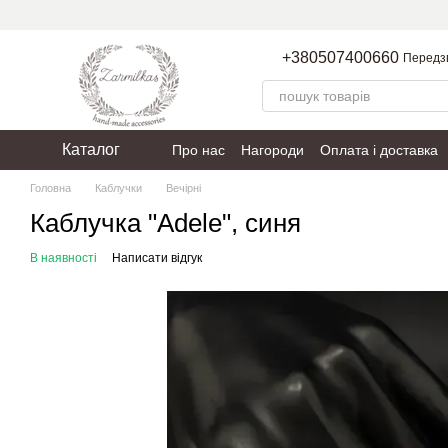
Перейти до основного контенту
+380507400660
Передз
Каталог
Про нас
Нагороди
Оплата і доставка
Пакування
Політика конфіденційності
Головна
Каблучки
Вечірні
Каблучка "Adele", синя
В наявності
Написати відгук