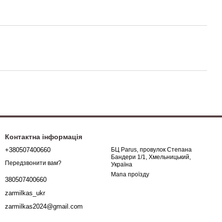
Контактна інформація
+380507400660
БЦ Parus, провулок Степана
Бандери 1/1, Хмельницький,
Передзвонити вам?
Україна
Мапа проїзду
380507400660
zarmilkas_ukr
zarmilkas2024@gmail.com