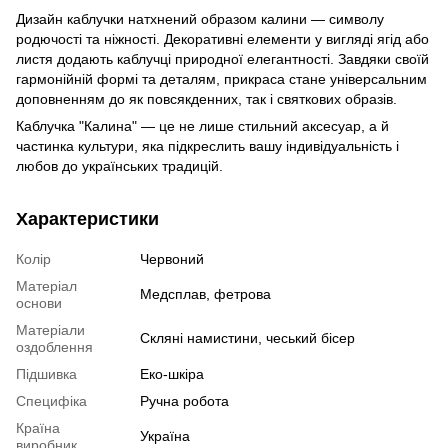
Дизайн каблучки натхнений образом калини — символу
родючості та ніжності. Декоративні елементи у вигляді ягід або
листя додають каблучці природної елегантності. Завдяки своїй
гармонійній формі та деталям, прикраса стане універсальним
доповненням до як повсякденних, так і святкових образів.
Каблучка "Калина" — це не лише стильний аксесуар, а й
частинка культури, яка підкреслить вашу індивідуальність і
любов до українських традицій.
Характеристики
Колір
Червоний
Матеріал
Медсплав, фетрова
основи
Матеріали
Скляні намистини, чеський бісер
оздоблення
Підшивка
Еко-шкіра
Специфіка
Ручна робота
Країна
Україна
виробник