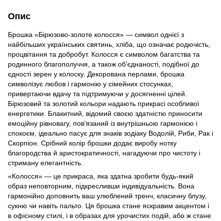
Опис
Брошка «Бірюзово-золоте колосся» — символ однієї з
найбільших українських святинь, хліба, що означає родючість,
процвітання та добробут. Колосся є символом багатства та
родинного благополуччя, а також об’єднаності, подібної до
єдності зерен у колоску. Декорована перлами, брошка
символізує любов і гармонію у сімейних стосунках,
привертаючи вдачу та підтримуючи у досягненні цілей.
Бірюзовий та золотий кольори надають прикрасі особливої
енергетики. Блакитний, відомий своєю здатністю приносити
емоційну рівновагу, пов'язаний із внутрішньою гармонією і
спокоєм, ідеально пасує для знаків зодіаку Водолій, Риби, Рак і
Скорпіон. Срібний колір брошки додає виробу нотку
благородства й аристократичності, нагадуючи про чистоту і
стриману елегантність.
«Колосся» — це прикраса, яка здатна зробити будь-який
образ неповторним, підкресливши індивідуальність. Вона
гармонійно доповнить ваш улюблений тренч, класичну блузу,
сукню чи навіть пальто. Ця брошка стане яскравим акцентом і
в офісному стилі, і в образах для урочистих подій, або ж стане