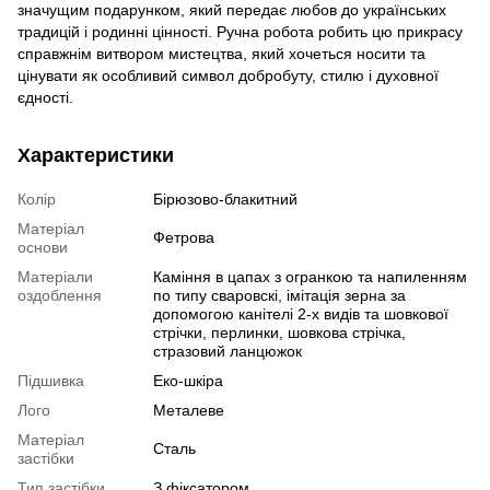
значущим подарунком, який передає любов до українських
традицій і родинні цінності. Ручна робота робить цю прикрасу
справжнім витвором мистецтва, який хочеться носити та
цінувати як особливий символ добробуту, стилю і духовної
єдності.
Характеристики
Колір
Бірюзово-блакитний
Матеріал
Фетрова
основи
Матеріали
Каміння в цапах з огранкою та напиленням
оздоблення
по типу сваровскі, імітація зерна за
допомогою канітелі 2-х видів та шовкової
стрічки, перлинки, шовкова стрічка,
стразовий ланцюжок
Підшивка
Еко-шкіра
Лого
Металеве
Матеріал
Сталь
застібки
Тип застібки
З фіксатором