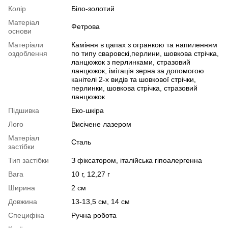
Колір
Біло-золотий
Матеріал
Фетрова
основи
Матеріали
Каміння в цапах з огранкою та напиленням
оздоблення
по типу сваровскі,перлини, шовкова стрічка,
ланцюжок з перлинками, стразовий
ланцюжок, імітація зерна за допомогою
канітелі 2-х видів та шовкової стрічки,
перлинки, шовкова стрічка, стразовий
ланцюжок
Підшивка
Еко-шкіра
Лого
Висічене лазером
Матеріал
Сталь
застібки
Тип застібки
З фіксатором, італійська гіпоалергенна
Вага
10 г, 12,27 г
Ширина
2 см
Довжина
13-13,5 см, 14 см
Специфіка
Ручна робота