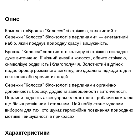
Опис
Комплект «Брошка "Колосся" зі стрічкою, золотистий +
Сережки “Колосся” біло-золоті з перлинами» — елегантний
набір, який поєднує природну красу і вишуканість.
Брошка "Колосся" золотистого кольору зі стрічкою виглядає
дуже витончено. Її ніжний дизайн колосся, обвите стрічкою,
символізує родючість і благополуччя. Золотистий відтінок
надає брошці розкішного вигляду, що ідеально підходить для
святкових або урочистих подій.
Сережки "Колосся" біло-золоті з перлинами органічно
доповнюють брошку, додаючи завершеності і витонченості.
Перлини надають аксесуарам елегантності, роблячи комплект
ще більш розкішним і стильним. Цей набір стане чудовим
вибором для тих, хто шукає гармонійне поєднання природних
мотивів і вишуканості в прикрасах.
Характеристики