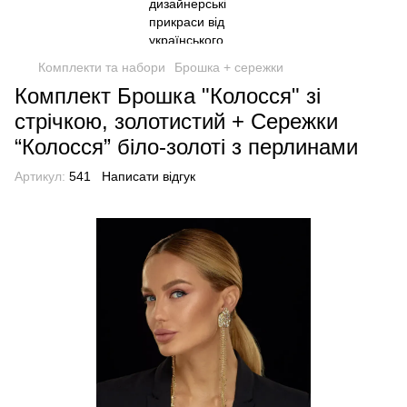
Комплекти та набори
Брошка + сережки
Комплект Брошка "Колосся" зі
стрічкою, золотистий + Сережки
“Колосся” біло-золоті з перлинами
Артикул:
541
Написати відгук