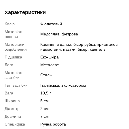
Характеристики
Колір
Фіолетовий
Матеріал
Медсплав, фетрова
основи
Матеріали
Каміння в цапах, бісер рубка, кришталеві
оздоблення
намистини, паєтки, бісер, канітель
Підшивка
Еко-шкіра
Лого
Металеве
Матеріал
Сталь
застібки
Тип застібки
Італійська, з фіксатором
Вага
10,5 г
Ширина
5 см
Діаметр
2 см
Довжина
7 см
Специфіка
Ручна робота