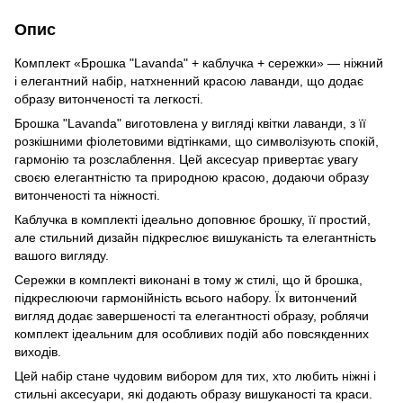
Опис
Комплект «Брошка "Lavanda" + каблучка + сережки» — ніжний
і елегантний набір, натхненний красою лаванди, що додає
образу витонченості та легкості.
Брошка "Lavanda" виготовлена у вигляді квітки лаванди, з її
розкішними фіолетовими відтінками, що символізують спокій,
гармонію та розслаблення. Цей аксесуар привертає увагу
своєю елегантністю та природною красою, додаючи образу
витонченості та ніжності.
Каблучка в комплекті ідеально доповнює брошку, її простий,
але стильний дизайн підкреслює вишуканість та елегантність
вашого вигляду.
Сережки в комплекті виконані в тому ж стилі, що й брошка,
підкреслюючи гармонійність всього набору. Їх витончений
вигляд додає завершеності та елегантності образу, роблячи
комплект ідеальним для особливих подій або повсякденних
виходів.
Цей набір стане чудовим вибором для тих, хто любить ніжні і
стильні аксесуари, які додають образу вишуканості та краси.