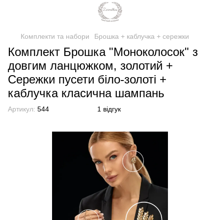
Комплекти та набори
Брошка + каблучка + сережки
Комплект Брошка "Моноколосок" з
довгим ланцюжком, золотий +
Сережки пусети біло-золоті +
каблучка класична шампань
Артикул:
544
1 відгук