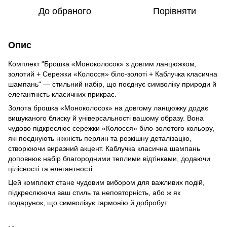
До обраного
Порівняти
Опис
Комплект "Брошка «Моноколосок» з довгим ланцюжком,
золотий + Сережки «Колосся» біло-золоті + Каблучка класична
шампань" — стильний набір, що поєднує символіку природи й
елегантність класичних прикрас.
Золота брошка «Моноколосок» на довгому ланцюжку додає
вишуканого блиску й універсальності вашому образу. Вона
чудово підкреслює сережки «Колосся» біло-золотого кольору,
які поєднують ніжність перлин та розкішну деталізацію,
створюючи виразний акцент. Каблучка класична шампань
доповнює набір благородними теплими відтінками, додаючи
цілісності та елегантності.
Цей комплект стане чудовим вибором для важливих подій,
підкреслюючи ваш стиль та неповторність, або ж як
подарунок, що символізує гармонію й добробут.