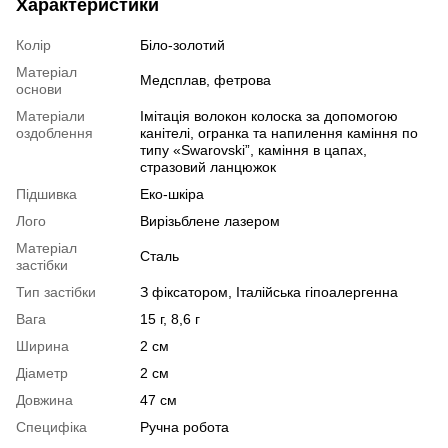
Характеристики
Колір
Біло-золотий
Матеріал
Медсплав, фетрова
основи
Матеріали
Імітація волокон колоска за допомогою
оздоблення
канітелі, огранка та напилення каміння по
типу «Swarovski”, каміння в цапах,
стразовий ланцюжок
Підшивка
Еко-шкіра
Лого
Вирізьблене лазером
Матеріал
Сталь
застібки
Тип застібки
З фіксатором, Італійська гіпоалергенна
Вага
15 г, 8,6 г
Ширина
2 см
Діаметр
2 см
Довжина
47 см
Специфіка
Ручна робота