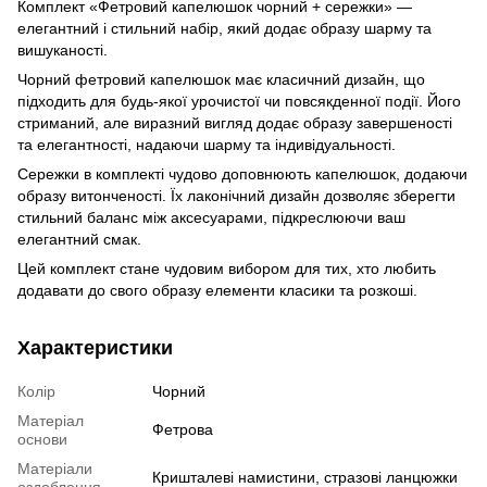
Комплект «Фетровий капелюшок чорний + сережки» —
елегантний і стильний набір, який додає образу шарму та
вишуканості.
Чорний фетровий капелюшок має класичний дизайн, що
підходить для будь-якої урочистої чи повсякденної події. Його
стриманий, але виразний вигляд додає образу завершеності
та елегантності, надаючи шарму та індивідуальності.
Сережки в комплекті чудово доповнюють капелюшок, додаючи
образу витонченості. Їх лаконічний дизайн дозволяє зберегти
стильний баланс між аксесуарами, підкреслюючи ваш
елегантний смак.
Цей комплект стане чудовим вибором для тих, хто любить
додавати до свого образу елементи класики та розкоші.
Характеристики
Колір
Чорний
Матеріал
Фетрова
основи
Матеріали
Кришталеві намистини, стразові ланцюжки
оздоблення