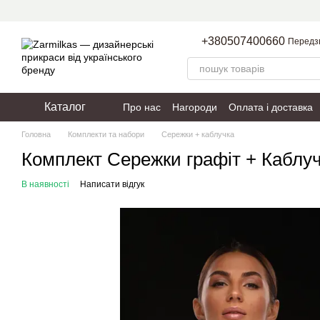
Перейти до основного контенту
+380507400660
Передз
Каталог
Про нас
Нагороди
Оплата і доставка
Пакування
Політика конфіденційності
Головна
Комплекти та набори
Сережки + каблучка
Комплект Сережки графіт + Каблуч
В наявності
Написати відгук