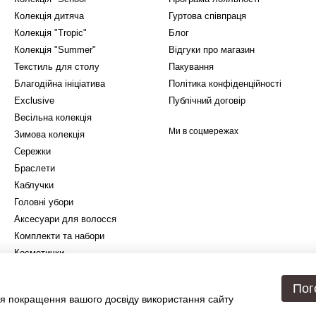
Колекція дитяча
Гуртова співпраця
Колекція "Tropic"
Блог
Колекція "Summer"
Відгуки про магазин
Текстиль для столу
Пакування
Благодійна ініціатива
Політика конфіденційності
Exclusive
Публічний договір
Весільна колекція
Ми в соцмережах
Зимова колекція
Сережки
Браслети
Каблучки
Головні убори
Аксесуари для волосся
Комплекти та набори
Косметички
Подарункове упакування
Пог
я покращення вашого досвіду використання сайту