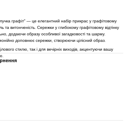
лучка графіт" — це елегантний набір прикрас у графітовому
ль та витонченість. Сережки у глибокому графітовому відтінку
ьно, додаючи образу особливої загадковості та шарму.
рмонійно доповнює сережки, створюючи цілісний образ.
ілового стилю, так і для вечірніх виходів, акцентуючи вашу
ю.
рнення