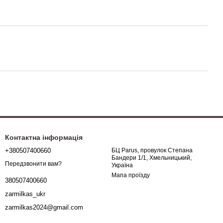
Контактна інформація
+380507400660
БЦ Parus, провулок Степана
Бандери 1/1, Хмельницький,
Передзвонити вам?
Україна
Мапа проїзду
380507400660
zarmilkas_ukr
zarmilkas2024@gmail.com