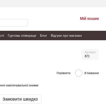
Мій кошик
сті
Гуртова співпраця
Блог
Відгуки про магазин
Артикул
871
Порівняти
В бажання
ння накопичувальної знижки
Замовити швидко