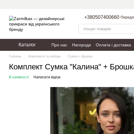
Перейти до основного контенту
+380507400660
Передз
Каталог
Про нас
Нагороди
Оплата і доставка
Пакування
Політика конфіденційності
Головна
Комплекти та набори
Сумка + брошка
Комплект Сумка "Калина" + Брошк
В наявності
Написати відгук