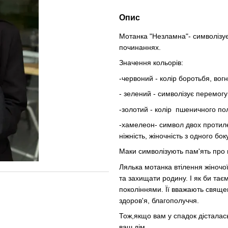
Опис
Мотанка "Незламна"- символізує 
починаннях.
Значення кольорів:
-червоний - колір боротьбя, вог
- зелений - символізує перемог
-золотий - колір пшеничного по
-хамелеон- символ двох протилежн
ніжність, жіночність з одного боку
Маки символізують пам'ять про 
Лялька мотанка втілення жіночої
та захищати родину. І як би тає
поколіннями. Її вважають свяще
здоров'я, благополуччя.
Тож,якщо вам у спадок дісталась
ваш дім.