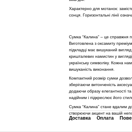
Характерно для мотанок: заміст
сонця. Горизонтальні лінії означ
Сумка “Калина” – це справжня пе
Виготовлена з оксамиту преміум-
підкладці має вишуканий вигляд
кришталевих намистин у вигляді
українську символіку. Кожна нам
вишуканість виконання.
Компактний розмір сумки дозвол
зберігаючи витонченість аксесуа
додаючи образу елегантності та
надійним і підкреслює його стил
Сумка “Калина” стане вдалим до
створюючи акцент на вашій непо
Доставка
Оплата
Пове