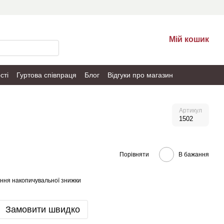
Мій кошик
сті
Гуртова співпраця
Блог
Відгуки про магазин
Артикул
1502
Порівняти
В бажання
ння накопичувальної знижки
Замовити швидко