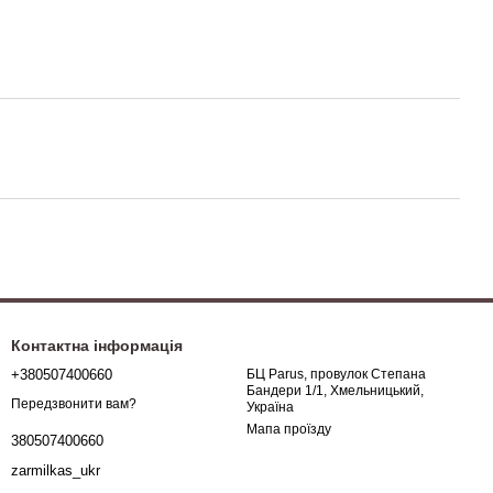
Контактна інформація
+380507400660
БЦ Parus, провулок Степана
Бандери 1/1, Хмельницький,
Передзвонити вам?
Україна
Мапа проїзду
380507400660
zarmilkas_ukr