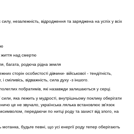
силу, незалежність, відродження та заряджена на успіх у всіх
ню
у життя над смертю
ля, багата, родюча рідна земля
их сторін особистості дівчини- військової - тендітність,
, і сміливісь, відважність, сила духу -з іншого.
полеглих побратимів, які назавжди залишаються у серці.
 сили, яка лежить у мудрості, внутрішньому поклику оберігати
мничо це не звучало, українська лялька встановлює зв'язок
мсимволом, передаючи по нитці роду та захист від злого, на
 мотанка, будьте певні, що усі енергії роду тепер оберігають