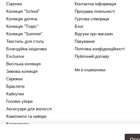
Сорочки
Контактна інформація
Колекція "School"
Програма лояльності
Колекція дитяча
Гуртова співпраця
Колекція "Tropic"
Блог
Колекція "Summer"
Відгуки про магазин
Текстиль для столу
Пакування
Благодійна ініціатива
Політика конфіденційності
Exclusive
Публічний договір
Весільна колекція
Ми в соцмережах
Зимова колекція
Сережки
Браслети
Каблучки
Головні убори
Аксесуари для волосся
Комплекти та набори
Косметички
Подарункове упакування
Пог