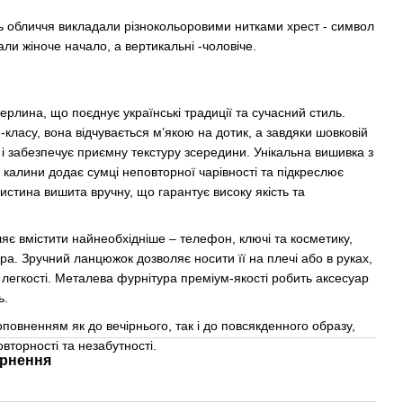
ь обличчя викладали різнокольоровими нитками хрест - символ
али жіноче начало, а вертикальні -чоловіче.
рлина, що поєднує українські традиції та сучасний стиль.
класу, вона відчувається м’якою на дотик, а завдяки шовковій
 і забезпечує приємну текстуру зсередини. Унікальна вишивка з
 калини додає сумці неповторної чарівності та підкреслює
истина вишита вручну, що гарантує високу якість та
яє вмістити найнеобхідніше – телефон, ключі та косметику,
ра. Зручний ланцюжок дозволяє носити її на плечі або в руках,
 легкості. Металева фурнітура преміум-якості робить аксесуар
ь.
повненням як до вечірнього, так і до повсякденного образу,
вторності та незабутності.
рнення