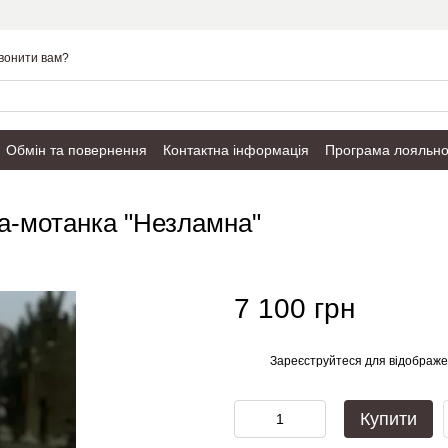
вонити вам?
Обмін та повернення
Контактна інформація
Програма лояльно
Публічний договір
а-мотанка "Незламна"
7 100 грн
Зареєструйтеся
для відображе
%
Купити