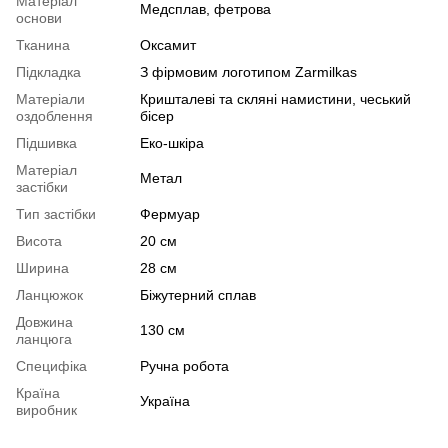
Матеріал
Медсплав, фетрова
основи
Тканина
Оксамит
Підкладка
З фірмовим логотипом Zarmilkas
Матеріали
Кришталеві та скляні намистини, чеський
оздоблення
бісер
Підшивка
Еко-шкіра
Матеріал
Метал
застібки
Тип застібки
Фермуар
Висота
20 см
Ширина
28 см
Ланцюжок
Біжутерний сплав
Довжина
130 см
ланцюга
Специфіка
Ручна робота
Країна
Україна
виробник