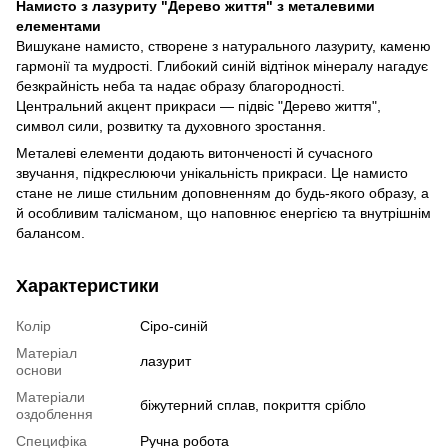
Намисто з лазуриту "Дерево життя" з металевими
елементами
Вишукане намисто, створене з натурального лазуриту, каменю
гармонії та мудрості. Глибокий синій відтінок мінералу нагадує
безкрайність неба та надає образу благородності.
Центральний акцент прикраси — підвіс "Дерево життя",
символ сили, розвитку та духовного зростання.
Металеві елементи додають витонченості й сучасного
звучання, підкреслюючи унікальність прикраси. Це намисто
стане не лише стильним доповненням до будь-якого образу, а
й особливим талісманом, що наповнює енергією та внутрішнім
балансом.
Характеристики
Колір
Сіро-синій
Матеріал
лазурит
основи
Матеріали
біжутерний сплав, покриття срібло
оздоблення
Специфіка
Ручна робота