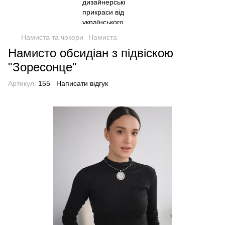
Намиста та чокери
Намиста
Намисто обсидіан з підвіскою
"Зоресонце"
Артикул:
155
Написати відгук