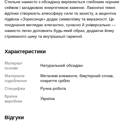
Стильне намисто з обсидіану вирізняється глибоким чорним
сяйвом і загадковою енергетикою каменю. Лаконічні темні
відтінки створюють атмосферу сили та захисту, а акцентна
підвіска
«Зоресонце»
додає символізму та виразності. Це
поєднання виглядає елегантно, сучасно й універсально —
намисто легко доповнить будь-який образ, додаючи йому
стриманого шику та внутрішньої гармонії.
Характеристики
Матеріал
Натуральний обсидіан
основи
Матеріали
Металеві елементи, біжутерний сплав,
оздоблення
покриття срібло
Специфіка
Ручна робота
Країна
Україна
виробник
Відгуки