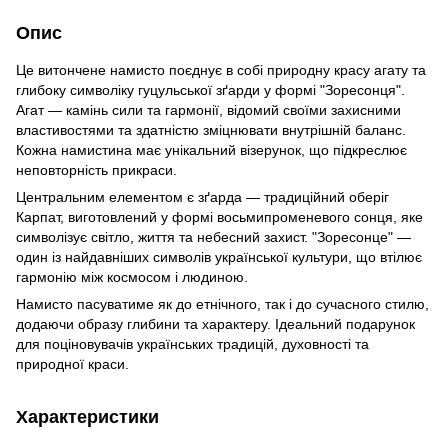
Опис
Це витончене намисто поєднує в собі природну красу агату та
глибоку символіку гуцульської зґарди у формі "Зоресонця".
Агат — камінь сили та гармонії, відомий своїми захисними
властивостями та здатністю зміцнювати внутрішній баланс.
Кожна намистина має унікальний візерунок, що підкреслює
неповторність прикраси.
Центральним елементом є зґарда — традиційний оберіг
Карпат, виготовлений у формі восьмипроменевого сонця, яке
символізує світло, життя та небесний захист. "Зоресонце" —
один із найдавніших символів української культури, що втілює
гармонію між космосом і людиною.
Намисто пасуватиме як до етнічного, так і до сучасного стилю,
додаючи образу глибини та характеру. Ідеальний подарунок
для поціновувачів українських традицій, духовності та
природної краси.
Характеристики