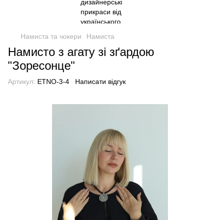
Намиста та чокери
Намиста
Намисто з агату зі зґардою
"Зоресонце"
Артикул:
ETNO-3-4
Написати відгук