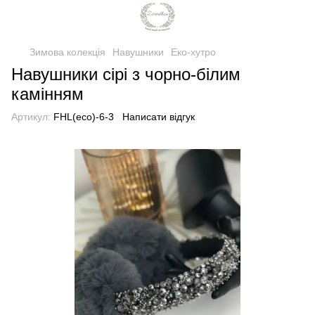
Зимова колекція
Навушники
Еко-хутро
Навушники сірі з чорно-білим
камінням
Артикул:
FHL(eco)-6-3
Написати відгук