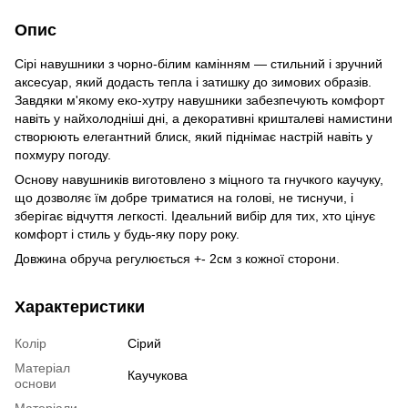
Опис
Сірі навушники з чорно-білим камінням — стильний і зручний
аксесуар, який додасть тепла і затишку до зимових образів.
Завдяки м'якому еко-хутру навушники забезпечують комфорт
навіть у найхолодніші дні, а декоративні кришталеві намистини
створюють елегантний блиск, який піднімає настрій навіть у
похмуру погоду.
Основу навушників виготовлено з міцного та гнучкого каучуку,
що дозволяє їм добре триматися на голові, не тиснучи, і
зберігає відчуття легкості. Ідеальний вибір для тих, хто цінує
комфорт і стиль у будь-яку пору року.
Довжина обруча регулюється +- 2см з кожної сторони.
Характеристики
Колір
Сірий
Матеріал
Каучукова
основи
Матеріали