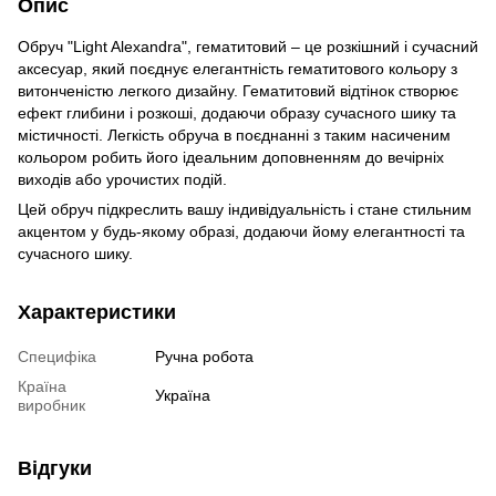
Опис
Обруч "Light Alexandra", гематитовий – це розкішний і сучасний
аксесуар, який поєднує елегантність гематитового кольору з
витонченістю легкого дизайну. Гематитовий відтінок створює
ефект глибини і розкоші, додаючи образу сучасного шику та
містичності. Легкість обруча в поєднанні з таким насиченим
кольором робить його ідеальним доповненням до вечірніх
виходів або урочистих подій.
Цей обруч підкреслить вашу індивідуальність і стане стильним
акцентом у будь-якому образі, додаючи йому елегантності та
сучасного шику.
Характеристики
Специфіка
Ручна робота
Країна
Україна
виробник
Відгуки