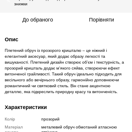
%
знижки
До обраного
Порівняти
Опис
Плетений обруч із прозорого кришталю – це ніжний і
елегантний аксесуар, який додає образу легкості та
вишуканості. Плетений дизайн створює об’єм і текстурність, а
прозорий кришталь додає м'якого сяйва, створюючи ефект
витонченої грайливості. Такий обруч ідеально підходить для
весільного або вечірнього образу, гармонійно доповнюючи
романтичний чи святковий стиль. Він стане акцентною
деталлю, яка підкреслить природну красу та витонченість.
Характеристики
Колір
прозорий
Матеріал
металевий обруч обмотаний атласною
основи
стрічкою