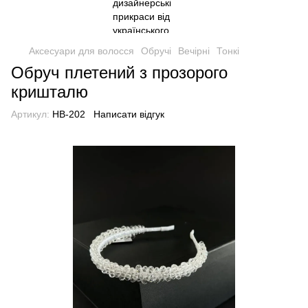
Аксесуари для волосся
Обручі
Вечірні
Тонкі
Обруч плетений з прозорого
кришталю
Артикул:
HB-202
Написати відгук