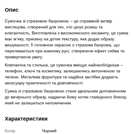
Опис
Сумочка зі стразовою бахромою – це справжній витвір
мистецтва, створений для тих, хто цінує розкіш та
елегантність. Виготовлена з високоякісного оксамиту, ця сумка
має м’яку, приємну на дотик текстуру, яка додає образу
вишуканості. Її головною окрасою є стразова бахрома, що
переливається при кожному русі, створюючи ефект сяйва та
привертаючи увагу.
Компактна та стильна, ця сумочка вміщує найнеобхідніше –
телефон, ключі та косметику, залишаючись витонченою та
легкою. Металева фурнітура та надійна застібка додають
аксесуару практичності та довговічності.
Сумка зі стразовою бахромою стане ідеальним доповненням
до вечірнього образу, надаючи йому нотки гламурного блиску,
який не залишиться непоміченим.
Характеристики
Колір
Чорний