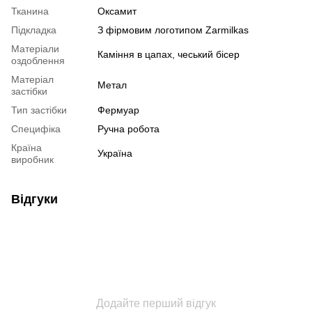
Тканина
Оксамит
Підкладка
З фірмовим логотипом Zarmilkas
Матеріали
Каміння в цапах, чеський бісер
оздоблення
Матеріал
Метал
застібки
Тип застібки
Фермуар
Специфіка
Ручна робота
Країна
Україна
виробник
Відгуки
Додайте перший відгук