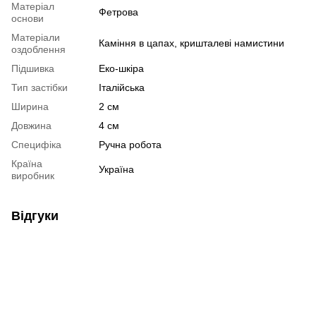
Матеріал
Фетрова
основи
Матеріали
Каміння в цапах, кришталеві намистини
оздоблення
Підшивка
Еко-шкіра
Тип застібки
Італійська
Ширина
2 см
Довжина
4 см
Специфіка
Ручна робота
Країна
Україна
виробник
Відгуки