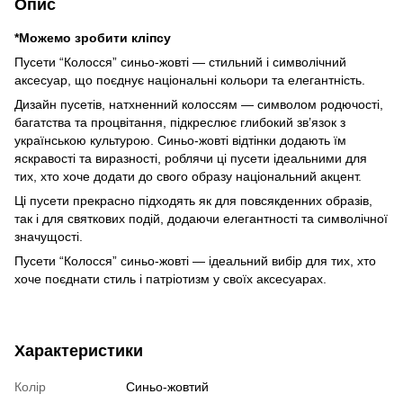
Опис
*Можемо зробити кліпсу
Пусети “Колосся” синьо-жовті — стильний і символічний
аксесуар, що поєднує національні кольори та елегантність.
Дизайн пусетів, натхненний колоссям — символом родючості,
багатства та процвітання, підкреслює глибокий зв’язок з
українською культурою. Синьо-жовті відтінки додають їм
яскравості та виразності, роблячи ці пусети ідеальними для
тих, хто хоче додати до свого образу національний акцент.
Ці пусети прекрасно підходять як для повсякденних образів,
так і для святкових подій, додаючи елегантності та символічної
значущості.
Пусети “Колосся” синьо-жовті — ідеальний вибір для тих, хто
хоче поєднати стиль і патріотизм у своїх аксесуарах.
Характеристики
Колір
Синьо-жовтий