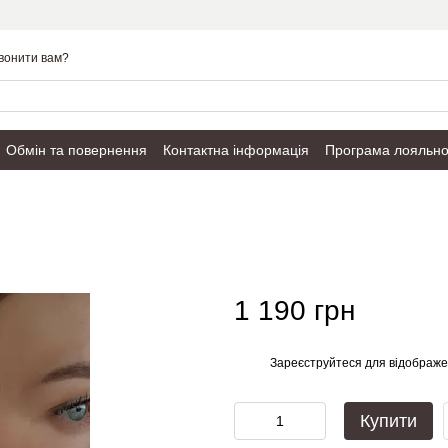
вонити вам?
Обмін та повернення
Контактна інформація
Програма лояльно
Публічний договір
1 190 грн
Зареєструйтеся
для відображе
%
Купити