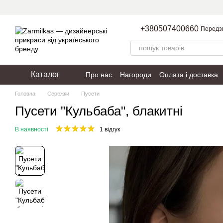
Перейти до основного контенту
+380507400660
Передз
Каталог
Про нас
Нагороди
Оплата і доставка
Пакування
Політика конфіденційності
Головна
Сережки
Пусети
Пусети "Кульбаба", блакитні
В наявності
1 відгук