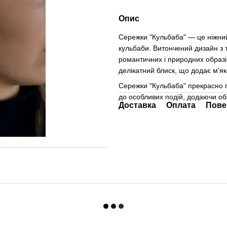
Опис
Сережки "Кульбаба" — це ніжний 
кульбаби. Витончений дизайн з
романтичних і природних образів
делікатний блиск, що додає м'яко
Сережки "Кульбаба" прекрасно п
до особливих подій, додаючи обр
Доставка
Оплата
Пове