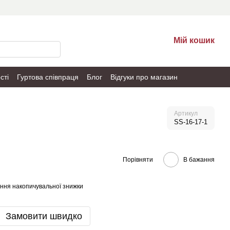
Мій кошик
сті
Гуртова співпраця
Блог
Відгуки про магазин
Артикул
SS-16-17-1
Порівняти
В бажання
ння накопичувальної знижки
Замовити швидко