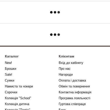
Каталог
Клієнтам
New!
Вхід до кабінету
Брошки
Про нас
Sale!
Нагороди
Сумки
Оплата і доставка
Намиста та чокери
Обмін та повернення
Сорочки
Контактна інформація
Колекція "School"
Програма лояльності
Колекція дитяча
Гуртова співпраця
Колекція "Tropic"
Блог