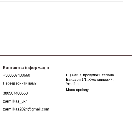
Контактна інформація
+380507400660
БЦ Parus, провулок Степана
Бандери 1/1, Хмельницький,
Передзвонити вам?
Україна
Мапа проїзду
380507400660
zarmilkas_ukr
zarmilkas2024@gmail.com