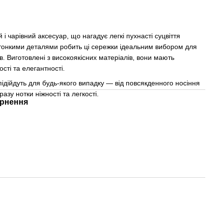
і чарівний аксесуар, що нагадує легкі пухнасті суцвіття
 тонкими деталями робить ці сережки ідеальним вибором для
. Виготовлені з високоякісних матеріалів, вони мають
сті та елегантності.
ідійдуть для будь-якого випадку — від повсякденного носіння
азу нотки ніжності та легкості.
рнення