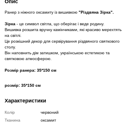
Опис
Ранер з ніжного оксамиту із вишивкою
"Різдвяна Зірка".
Зірка
- це символ світла, що оберігає і веде родину.
Вишивка розшита вручну камінчиками, які красиво мерехтять
на світлі.
Це розкішний декор для сервірування різдвяного святкового
столу.
Він наповнить дім затишком, українською естетикою та
святковою атмосферою.
Розмір ранера: 35*150 см
розмір: 35*150 см
Характеристики
Колір
червоний
Тканина
оксамит