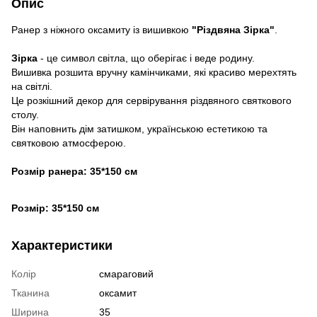
Опис
Ранер з ніжного оксамиту із вишивкою
"Різдвяна Зірка"
.
Зірка
- це символ світла, що оберігає і веде родину.
Вишивка розшита вручну камінчиками, які красиво мерехтять
на світлі.
Це розкішний декор для сервірування різдвяного святкового
столу.
Він наповнить дім затишком, українською естетикою та
святковою атмосферою.
Розмір ранера: 35*150 см
Розмір: 35*150 см
Характеристики
Колір
смараговий
Тканина
оксамит
Ширина
35