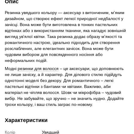
Опис
Резинка увядшого кольору — аксесуар з витонченим, м'яким
дизайном, що створює ефект легкої природної недбалості у
зачісці. Вона може бути виготовлена в тонких пастельних
відтінках або з використанням тканини, яка нагадує зовнішній
вигляд ув'ялої квітки. Така резинка додає образу м'якості та
романтичного настрою, ідеально підходить для створення
розслаблених, але елегантних зачісок. Вона може бути
чудовим вибором для повсякденного носіння або
неформальних подій.
Модні
резинки для волосся
– це аксесуари, що доповнюють
не лише зачіску, а й характер. Для ділового стилю підійдуть
однотонні моделі без декору. Для романтичного – легкі
пастельні відтінки з бантами чи квітами. Важливо, аби
матеріал не чіпляв волосся. Шовк чи мікрофібра – чудовий
вибір. Не забувайте, що зручно – не значить нудно. Додайте
трохи кольору, і ваш стиль заграє по-новому.
Характеристики
Колір
Увядший