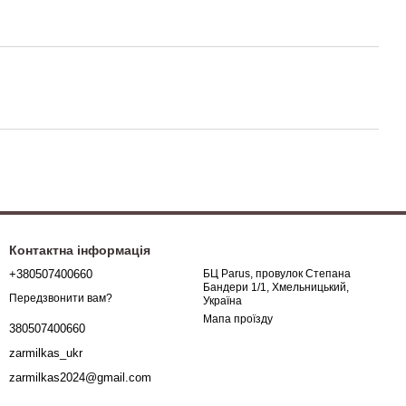
Контактна інформація
+380507400660
БЦ Parus, провулок Степана
Бандери 1/1, Хмельницький,
Передзвонити вам?
Україна
Мапа проїзду
380507400660
zarmilkas_ukr
zarmilkas2024@gmail.com