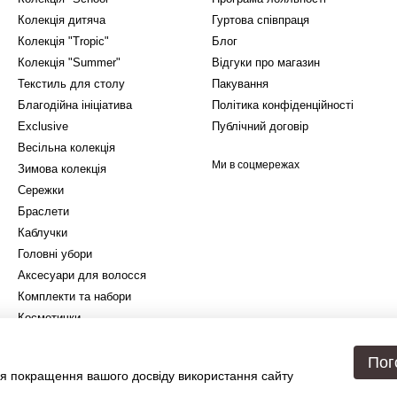
Колекція дитяча
Гуртова співпраця
Колекція "Tropic"
Блог
Колекція "Summer"
Відгуки про магазин
Текстиль для столу
Пакування
Благодійна ініціатива
Політика конфіденційності
Exclusive
Публічний договір
Весільна колекція
Ми в соцмережах
Зимова колекція
Сережки
Браслети
Каблучки
Головні убори
Аксесуари для волосся
Комплекти та набори
Косметички
Подарункове упакування
Пог
я покращення вашого досвіду використання сайту