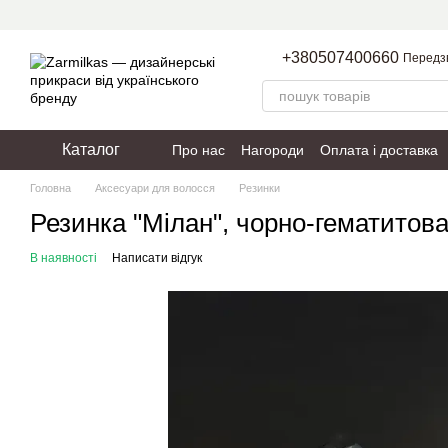
Перейти до основного контенту
+380507400660
Передз
Каталог
Про нас
Нагороди
Оплата і доставка
Пакування
Політика конфіденційності
Головна
Аксесуари для волосся
Резинки
Резинка "Мілан", чорно-гематитов
В наявності
Написати відгук