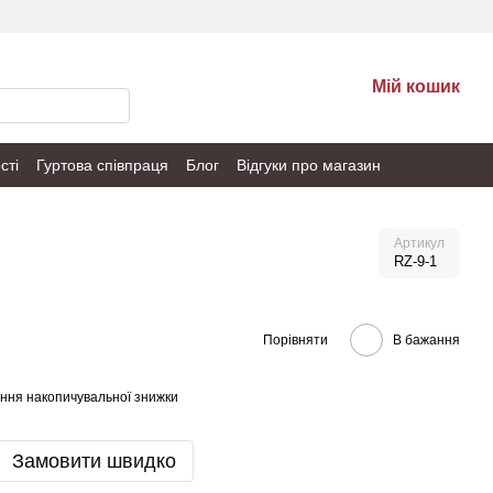
Мій кошик
сті
Гуртова співпраця
Блог
Відгуки про магазин
Артикул
RZ-9-1
Порівняти
В бажання
ння накопичувальної знижки
Замовити швидко