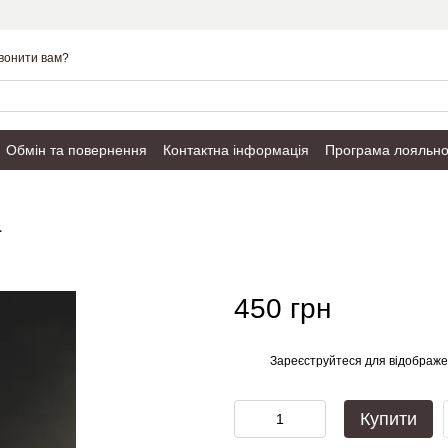
вонити вам?
Обмін та повернення
Контактна інформація
Програма лояльно
Публічний договір
а
450 грн
Зареєструйтеся
для відображе
%
Купити