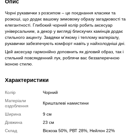
Опис
Чорні рукавички з розсипом – це поєднання класики та
розкоші, що додає вашому зимовому образу загадковості та
елегантності. Глибокий чорний колір робить аксесуар
універсальним, а декор у вигляді блискучих камінців додає
стильного акценту. Завдяки м'якому і теплому матеріалу,
рукавички забезпечують комфорт навіть у найхолодніші дні.
Цей аксесуар гармонійно доповнить як діловий образ, так і
стильний повсякденний лук, роблячи вас беззаперечною
іконою стилю.
Характеристики
Колір
Чорний
Матеріали
Кришталеві намистини
оздоблення
Ширина
9 см
Довжина
23 см
Склад
Віскоза 50%, РВТ 28%, Нейлон 22%