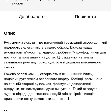
%
знижки
До обраного
Порівняти
Опис
Рукавички з віскози - це витончений і розкішний аксесуар, який
підкреслює елегантність вашого образу. Віскоза надає
рукавичкам м'якості та гладкості, роблячи їх комфортними для
носіння та приємними на дотик. Ці рукавички не тільки
захищають руки від прохолоди, але й додають витонченого
стилю.
Рожево-золоті камінці створюють м'який, ніжний блиск,
надаючи рукавичкам особливого шарму. Камінці розміщене
на тильній стороні рукавичок, формуючи декоративні
візерунки, які виглядають дуже вишукано. Такий аксесуар
чудово підійде для святкових подій або вечірніх виходів,
привносячи нотку романтики та розкоші.