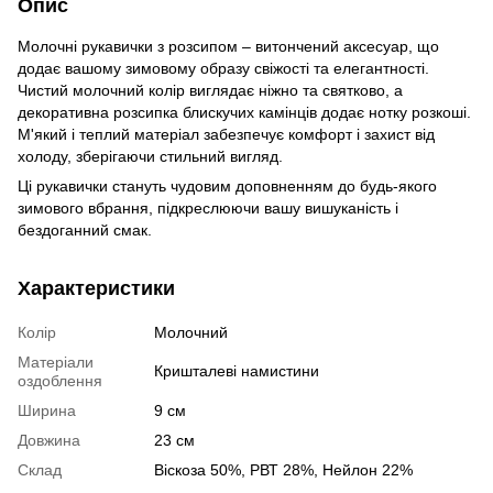
Опис
Молочні рукавички з розсипом – витончений аксесуар, що
додає вашому зимовому образу свіжості та елегантності.
Чистий молочний колір виглядає ніжно та святково, а
декоративна розсипка блискучих камінців додає нотку розкоші.
М'який і теплий матеріал забезпечує комфорт і захист від
холоду, зберігаючи стильний вигляд.
Ці рукавички стануть чудовим доповненням до будь-якого
зимового вбрання, підкреслюючи вашу вишуканість і
бездоганний смак.
Характеристики
Колір
Молочний
Матеріали
Кришталеві намистини
оздоблення
Ширина
9 см
Довжина
23 см
Склад
Віскоза 50%, РВТ 28%, Нейлон 22%