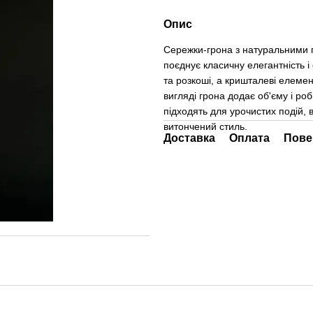
Опис
Сережки-грона з натуральними 
поєднує класичну елегантність і
та розкоші, а кришталеві елеме
вигляді грона додає об'єму і р
підходять для урочистих подій, 
витончений стиль.
Доставка
Оплата
Пове