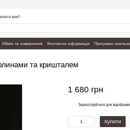
вонити вам?
Обмін та повернення
Контактна інформація
Програма лояльно
Публічний договір
ерлинами та кришталем
1 680 грн
Зареєструйтеся
для відображе
%
Купити