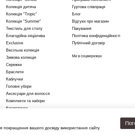
Колекція дитяча
Гуртова співпраця
Колекція "Tropic"
Блог
Колекція "Summer"
Відгуки про магазин
Текстиль для столу
Пакування
Благодійна ініціатива
Політика конфіденційності
Exclusive
Публічний договір
Весільна колекція
Ми в соцмережах
Зимова колекція
Сережки
Браслети
Каблучки
Головні убори
Аксесуари для волосся
Комплекти та набори
Косметички
Подарункове упакування
Пог
я покращення вашого досвіду використання сайту