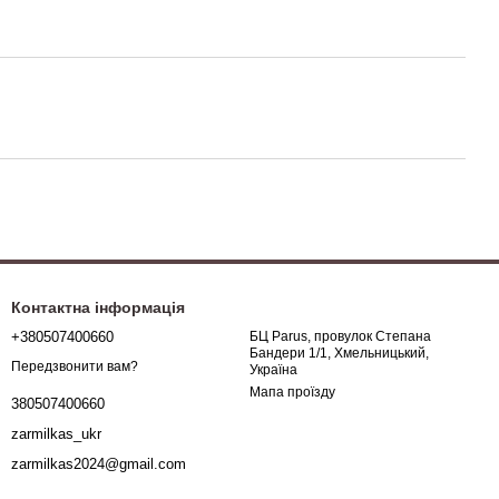
Контактна інформація
+380507400660
БЦ Parus, провулок Степана
Бандери 1/1, Хмельницький,
Передзвонити вам?
Україна
Мапа проїзду
380507400660
zarmilkas_ukr
zarmilkas2024@gmail.com