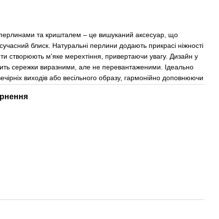
перлинами та кришталем – це вишуканий аксесуар, що
 сучасний блиск. Натуральні перлини додають прикрасі ніжності
нти створюють м'яке мерехтіння, привертаючи увагу. Дизайн у
обить сережки виразними, але не перевантаженими. Ідеально
вечірніх виходів або весільного образу, гармонійно доповнюючи
рнення