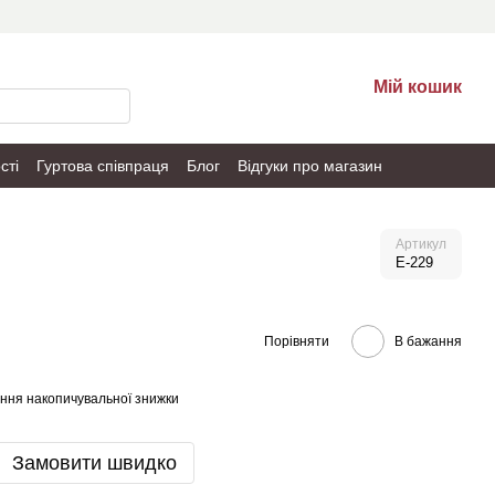
Мій кошик
сті
Гуртова співпраця
Блог
Відгуки про магазин
Артикул
E-229
Порівняти
В бажання
ння накопичувальної знижки
Замовити швидко