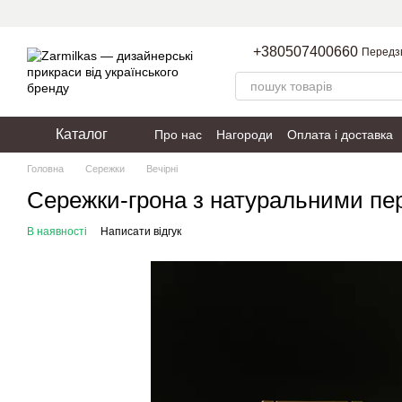
Перейти до основного контенту
+380507400660
Передз
Каталог
Про нас
Нагороди
Оплата і доставка
Пакування
Політика конфіденційності
Головна
Сережки
Вечірні
Сережки-грона з натуральними п
В наявності
Написати відгук