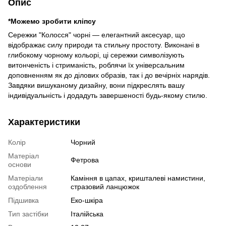
Опис
*Можемо зробити кліпсу
Сережки "Колосся" чорні — елегантний аксесуар, що
відображає силу природи та стильну простоту. Виконані в
глибокому чорному кольорі, ці сережки символізують
витонченість і стриманість, роблячи їх універсальним
доповненням як до ділових образів, так і до вечірніх нарядів.
Завдяки вишуканому дизайну, вони підкреслять вашу
індивідуальність і додадуть завершеності будь-якому стилю.
Характеристики
Колір
Чорний
Матеріал
Фетрова
основи
Матеріали
Каміння в цапах, кришталеві намистини,
оздоблення
стразовий ланцюжок
Підшивка
Еко-шкіра
Тип застібки
Італійська