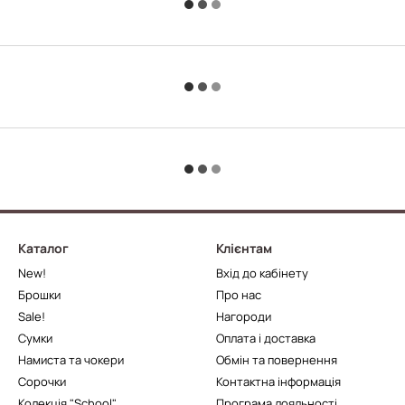
Каталог
Клієнтам
New!
Вхід до кабінету
Брошки
Про нас
Sale!
Нагороди
Сумки
Оплата і доставка
Намиста та чокери
Обмін та повернення
Сорочки
Контактна інформація
Колекція "School"
Програма лояльності