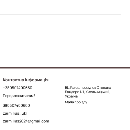
Контактна інформація
+380507400660
БЦ Parus, провулок Степана
Бандери 1/1, Хмельницький,
Передзвонити вам?
Україна
Мапа проїзду
380507400660
zarmilkas_ukr
zarmilkas2024@gmail.com