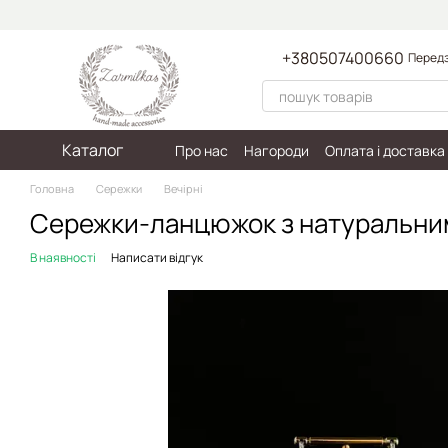
Перейти до основного контенту
+380507400660
Передз
Каталог
Про нас
Нагороди
Оплата і доставка
Пакування
Політика конфіденційност
Головна
Сережки
Вечірні
Сережки-ланцюжок з натуральни
В наявності
Написати відгук