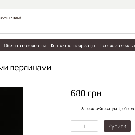
вонити вам?
Обмін та повернення
Контактна інформація
Програма лояльн
і
Публічний договір
ми перлинами
680 грн
%
Зареєструйтеся
для відображе
Купити