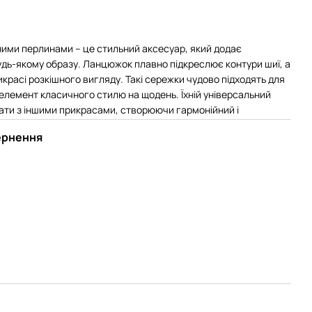
ими перлинами – це стильний аксесуар, який додає
удь-якому образу. Ланцюжок плавно підкреслює контури шиї, а
красі розкішного вигляду. Такі сережки чудово підходять для
к елемент класичного стилю на щодень. Їхній універсальний
ати з іншими прикрасами, створюючи гармонійний і
ернення