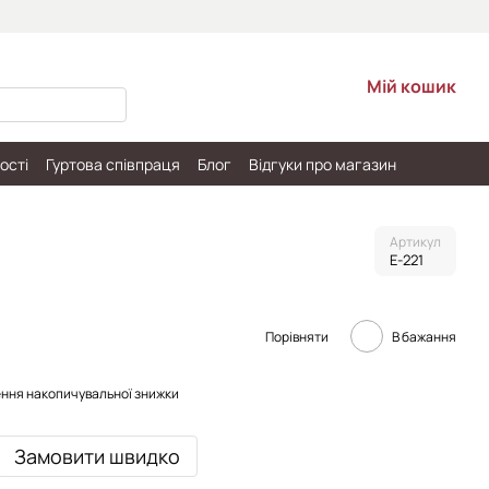
Мій кошик
ості
Гуртова співпраця
Блог
Відгуки про магазин
Артикул
E-221
Порівняти
В бажання
ння накопичувальної знижки
Замовити швидко