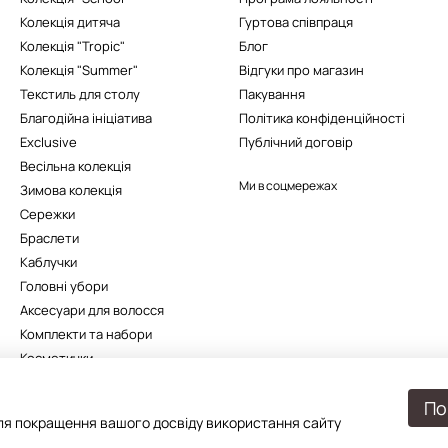
Колекція дитяча
Гуртова співпраця
Колекція "Tropic"
Блог
Колекція "Summer"
Відгуки про магазин
Текстиль для столу
Пакування
Благодійна ініціатива
Політика конфіденційності
Exclusive
Публічний договір
Весільна колекція
Ми в соцмережах
Зимова колекція
Сережки
Браслети
Каблучки
Головні убори
Аксесуари для волосся
Комплекти та набори
Косметички
Подарункове упакування
По
я покращення вашого досвіду використання сайту