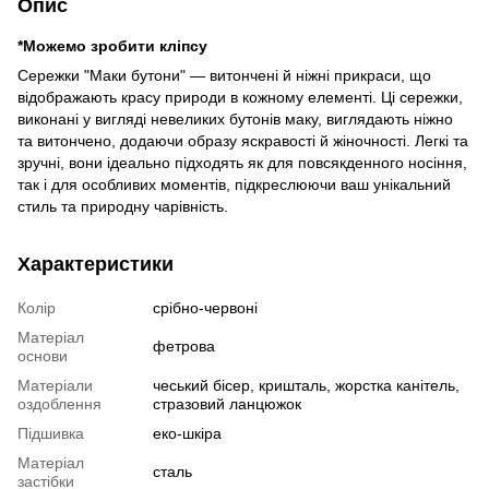
Опис
*Можемо зробити кліпсу
Сережки "Маки бутони" — витончені й ніжні прикраси, що
відображають красу природи в кожному елементі. Ці сережки,
виконані у вигляді невеликих бутонів маку, виглядають ніжно
та витончено, додаючи образу яскравості й жіночності. Легкі та
зручні, вони ідеально підходять як для повсякденного носіння,
так і для особливих моментів, підкреслюючи ваш унікальний
стиль та природну чарівність.
Характеристики
Колір
срібно-червоні
Матеріал
фетрова
основи
Матеріали
чеський бісер, кришталь, жорстка канітель,
оздоблення
стразовий ланцюжок
Підшивка
еко-шкіра
Матеріал
сталь
застібки