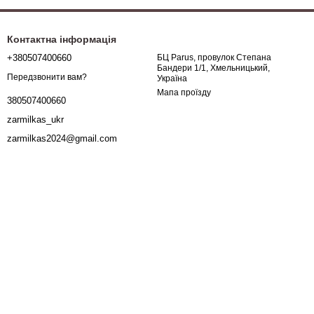
Контактна інформація
+380507400660
БЦ Parus, провулок Степана
Бандери 1/1, Хмельницький,
Передзвонити вам?
Україна
Мапа проїзду
380507400660
zarmilkas_ukr
zarmilkas2024@gmail.com