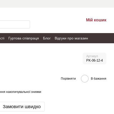
Мій кошик
сті
Гуртова співпраця
Блог
Відгуки про магазин
Артикул
PK-06-12-4
Порівняти
В бажання
ння накопичувальної знижки
Замовити швидко