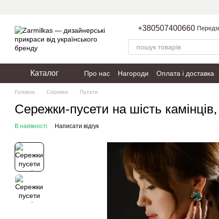
Перейти до основного контенту
+380507400660
Передз
Каталог
Про нас
Нагороди
Оплата і доставка
Пакування
Політика конфіденційності
Головна
Сережки
Пусети
Сережки-пусети на шість камінців,
В наявності
Написати відгук