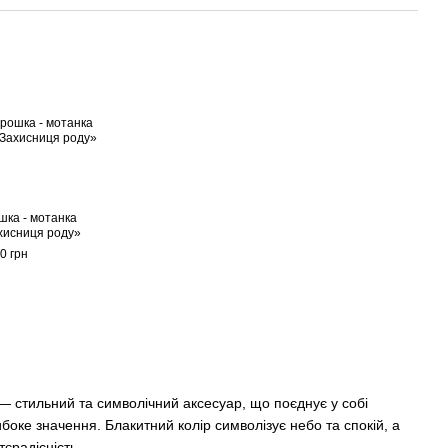
шка - мотанка
хисниця роду»
0 грн
— стильний та символічний аксесуар, що поєднує у собі
ибоке значення. Блакитний колір символізує небо та спокій, а
тєрадісність.