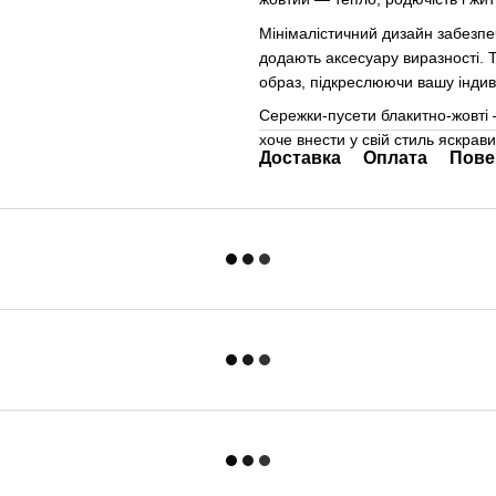
Мінімалістичний дизайн забезпеч
додають аксесуару виразності. Т
образ, підкреслюючи вашу індиві
Сережки-пусети блакитно-жовті —
хоче внести у свій стиль яскрав
Доставка
Оплата
Пове