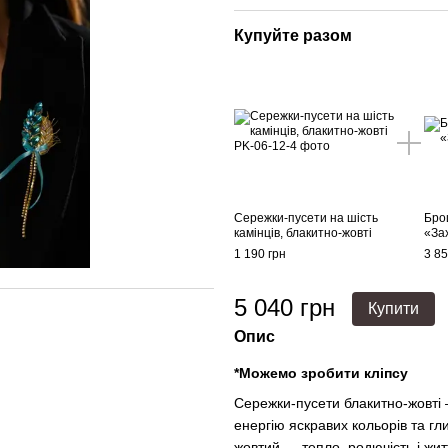
Купуйте разом
Сережки-пусети на шість
Бро
камінців, блакитно-жовті
«За
1 190 грн
3 85
5 040 грн
Купити
Опис
*Можемо зробити кліпсу
Сережки-пусети блакитно-жовті 
енергію яскравих кольорів та гл
жовтий — тепло, родючість і жит