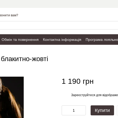
вонити вам?
Обмін та повернення
Контактна інформація
Програма лояльно
Публічний договір
 блакитно-жовті
1 190 грн
Зареєструйтеся
для відображе
%
Купити