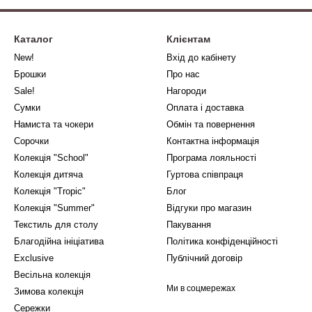
Каталог
Клієнтам
New!
Вхід до кабінету
Брошки
Про нас
Sale!
Нагороди
Сумки
Оплата і доставка
Намиста та чокери
Обмін та повернення
Сорочки
Контактна інформація
Колекція "School"
Програма лояльності
Колекція дитяча
Гуртова співпраця
Колекція "Tropic"
Блог
Колекція "Summer"
Відгуки про магазин
Текстиль для столу
Пакування
Благодійна ініціатива
Політика конфіденційності
Exclusive
Публічний договір
Весільна колекція
Ми в соцмережах
Зимова колекція
Сережки