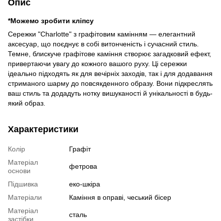
Опис
*Можемо зробити кліпсу
Сережки "Charlotte" з графітовим камінням — елегантний
аксесуар, що поєднує в собі витонченість і сучасний стиль.
Темне, блискуче графітове каміння створює загадковий ефект,
привертаючи увагу до кожного вашого руху. Ці сережки
ідеально підходять як для вечірніх заходів, так і для додавання
стриманого шарму до повсякденного образу. Вони підкреслять
ваш стиль та додадуть нотку вишуканості й унікальності в будь-
який образ.
Характеристики
Колір
Графіт
Матеріал
фетрова
основи
Підшивка
еко-шкіра
Матеріали
Каміння в оправі, чеський бісер
Матеріал
сталь
застібки