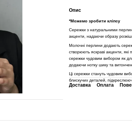
Опис
*Можемо зробити кліпсу
Сережки з натуральними перлина
акценти, надаючи образу розкіш
Молочні перлини додають сережк
створюють яскраві акценти, які 
сережки чудовим вибором як для 
додаючи нотку шику та витончен
Ці сережки стануть чудовим виб
блискучих деталей, підкреслююч
Доставка
Оплата
Пове