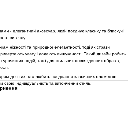
ми - елегантний аксесуар, який поєднує класику та блискучі
ного вигляду.
ам ніжності та природної елегантності, тоді як стрази
привертають увагу і додають вишуканості. Такий дизайн робить
урочистих подій, так і для стильних повсякденних образів,
ості.
ором для тих, хто любить поєднання класичних елементів і
и свою індивідуальність та витончений стиль.
рнення