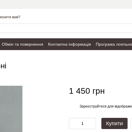
вонити вам?
Обмін та повернення
Контактна інформація
Програма лояльно
Публічний договір
ні
1 450 грн
Зареєструйтеся
для відображе
%
Купити