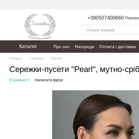
Перейти до основного контенту
+380507400660
Передз
Каталог
Про нас
Нагороди
Оплата і доставка
Пакування
Політика конфіденційності
Головна
Сережки
Пусети
Сережки-пусети "Pearl", мутно-сріб
В наявності
Написати відгук