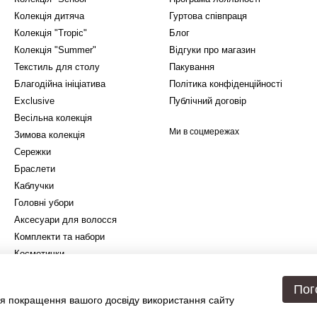
Колекція дитяча
Гуртова співпраця
Колекція "Tropic"
Блог
Колекція "Summer"
Відгуки про магазин
Текстиль для столу
Пакування
Благодійна ініціатива
Політика конфіденційності
Exclusive
Публічний договір
Весільна колекція
Ми в соцмережах
Зимова колекція
Сережки
Браслети
Каблучки
Головні убори
Аксесуари для волосся
Комплекти та набори
Косметички
Подарункове упакування
Пог
я покращення вашого досвіду використання сайту