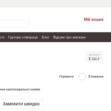
Мій кошик
сті
Гуртова співпраця
Блог
Відгуки про магазин
Артикул
E-111-2
Порівняти
В бажання
ння накопичувальної знижки
Замовити швидко