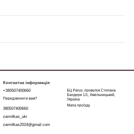
Контактна інформація
+380507400660
БЦ Parus, провулок Степана
Бандери 1/1, Хмельницький,
Передзвонити вам?
Україна
Мапа проїзду
380507400660
zarmilkas_ukr
zarmilkas2024@gmail.com