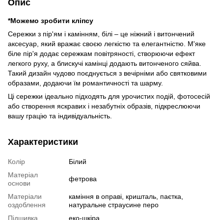
Опис
*Можемо зробити кліпсу
Сережки з пір'ям і камінням, білі – це ніжний і витончений
аксесуар, який вражає своєю легкістю та елегантністю. М'яке
біле пір'я додає сережкам повітряності, створюючи ефект
легкого руху, а блискучі камінці додають витонченого сяйва.
Такий дизайн чудово поєднується з вечірніми або святковими
образами, додаючи їм романтичності та шарму.
Ці сережки ідеально підходять для урочистих подій, фотосесій
або створення яскравих і незабутніх образів, підкреслюючи
вашу грацію та індивідуальність.
Характеристики
Колір
Білий
Матеріал
фетрова
основи
Матеріали
каміння в оправі, кришталь, паєтка,
оздоблення
натуральне страусине перо
Підшивка
еко-шкіра