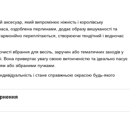
 аксесуар, який випромінює ніжність і королівську
краса, оздоблена перлинами, додає образу вишуканості та
 гармонійно переплітаються, створюючи тендітний і водночас
чисті вбрання для весіль, заручин або тематичних заходів у
і. Вона привертає увагу своєю витонченістю та ідеально пасує
сям або зібраними пучками.
індивідуальність і стане справжньою окрасою будь-якого
рнення