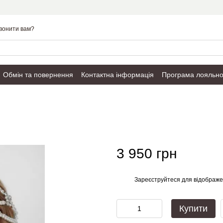
вонити вам?
Обмін та повернення
Контактна інформація
Програма лояльно
Публічний договір
3 950 грн
Зареєструйтеся
для відображе
%
Купити