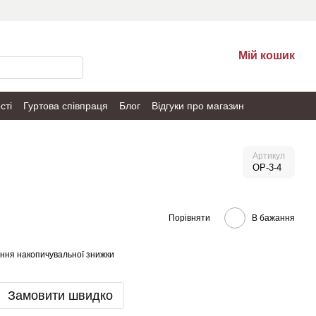
Мій кошик
сті
Гуртова співпраця
Блог
Відгуки про магазин
Артикул
OP-3-4
Порівняти
В бажання
ння накопичувальної знижки
Замовити швидко