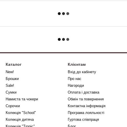
Каталог
Клієнтам
New!
Вхід до кабінету
Брошки
Про нас
Sale!
Нагороди
Сумки
Оплата і доставка
Намиста та чокери
Обмін та повернення
Сорочки
Контактна інформація
Колекція "School"
Програма лояльності
Колекція дитяча
Гуртова співпраця
Колекція "Tropic"
Блог