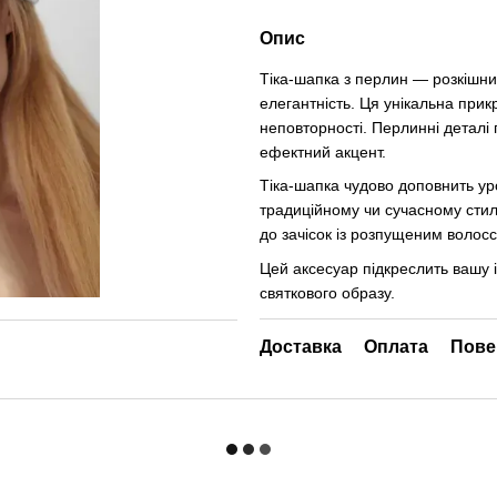
Опис
Тіка-шапка з перлин — розкішний
елегантність. Ця унікальна при
неповторності. Перлинні деталі
ефектний акцент.
Тіка-шапка чудово доповнить уро
традиційному чи сучасному стил
до зачісок із розпущеним волос
Цей аксесуар підкреслить вашу 
святкового образу.
Доставка
Оплата
Пове