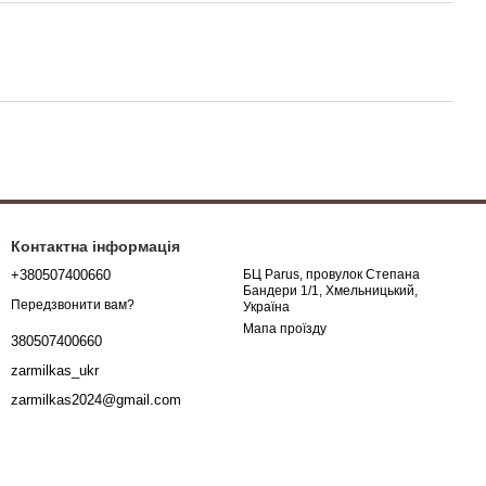
Контактна інформація
+380507400660
БЦ Parus, провулок Степана
Бандери 1/1, Хмельницький,
Передзвонити вам?
Україна
Мапа проїзду
380507400660
zarmilkas_ukr
zarmilkas2024@gmail.com