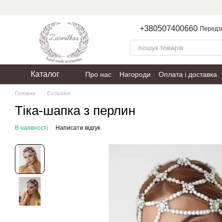
Перейти до основного контенту
+380507400660
Передз
Каталог
Про нас
Нагороди
Оплата і доставка
Пакування
Політика конфіденційності
Головна
Exclusive
Тіка-шапка з перлин
В наявності
Написати відгук