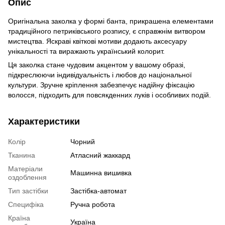
Опис
Оригінальна заколка у формі банта, прикрашена елементами
традиційного петриківського розпису, є справжнім витвором
мистецтва. Яскраві квіткові мотиви додають аксесуару
унікальності та виражають український колорит.
Ця заколка стане чудовим акцентом у вашому образі,
підкреслюючи індивідуальність і любов до національної
культури. Зручне кріплення забезпечує надійну фіксацію
волосся, підходить для повсякденних луків і особливих подій.
Характеристики
Колір
Чорний
Тканина
Атласний жаккард
Матеріали
Машинна вишивка
оздоблення
Тип застібки
Застібка-автомат
Специфіка
Ручна робота
Країна
Україна