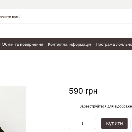
вонити вам?
Обмін та повернення
Контактна інформація
Програма лояльно
Публічний договір
590 грн
Зареєструйтеся
для відображе
%
Купити