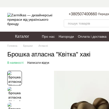
Перейти до основного контенту
+380507400660
Передз
Каталог
Про нас
Нагороди
Оплата і доставка
Пакування
Політика конфіденційності
Головна
Брошки
Атласні
Брошка атласна "Квітка" хакі
В наявності
Написати відгук