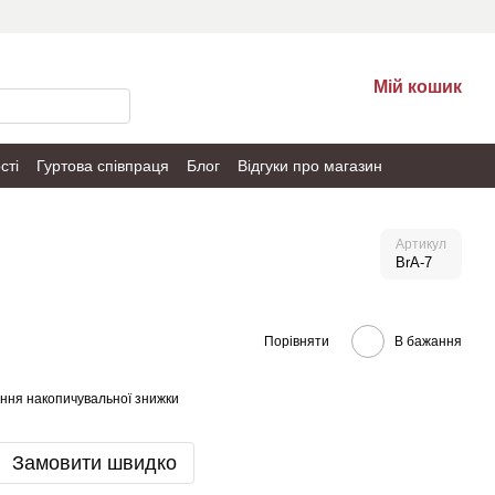
Мій кошик
сті
Гуртова співпраця
Блог
Відгуки про магазин
Артикул
BrA-7
Порівняти
В бажання
ння накопичувальної знижки
Замовити швидко