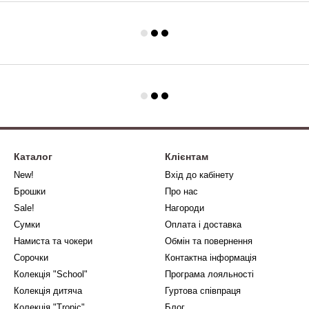
Каталог
Клієнтам
New!
Вхід до кабінету
Брошки
Про нас
Sale!
Нагороди
Сумки
Оплата і доставка
Намиста та чокери
Обмін та повернення
Сорочки
Контактна інформація
Колекція "School"
Програма лояльності
Колекція дитяча
Гуртова співпраця
Колекція "Tropic"
Блог