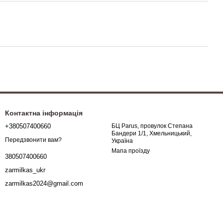
Контактна інформація
+380507400660
БЦ Parus, провулок Степана
Бандери 1/1, Хмельницький,
Передзвонити вам?
Україна
Мапа проїзду
380507400660
zarmilkas_ukr
zarmilkas2024@gmail.com