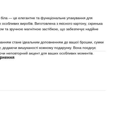
, біла — це елегантне та функціональне упакування для
 особливих виробів. Виготовлена з якісного картону, скринька
ом та зручною магнітною застібкою, що забезпечує надійне
уванням стане ідеальним доповненням до вашої брошки, сумки
у, додаючи вишуканості кожному подарунку. Вона поєднує
юючи неповторний акцент для ваших особливих моментів.
рнення