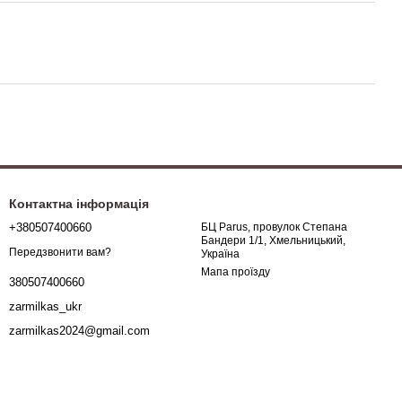
Контактна інформація
+380507400660
БЦ Parus, провулок Степана
Бандери 1/1, Хмельницький,
Передзвонити вам?
Україна
Мапа проїзду
380507400660
zarmilkas_ukr
zarmilkas2024@gmail.com