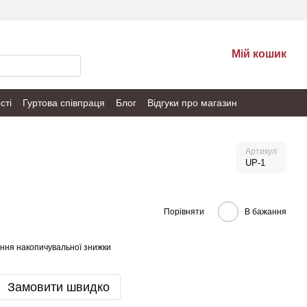
Мій кошик
сті
Гуртова співпраця
Блог
Відгуки про магазин
Артикул
UP-1
Порівняти
В бажання
ння накопичувальної знижки
Замовити швидко