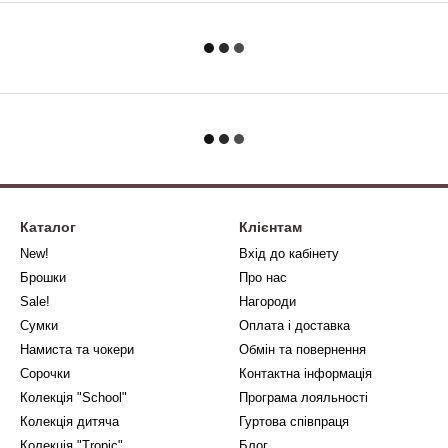
Каталог
Клієнтам
New!
Вхід до кабінету
Брошки
Про нас
Sale!
Нагороди
Сумки
Оплата і доставка
Намиста та чокери
Обмін та повернення
Сорочки
Контактна інформація
Колекція "School"
Програма лояльності
Колекція дитяча
Гуртова співпраця
Колекція "Tropic"
Блог