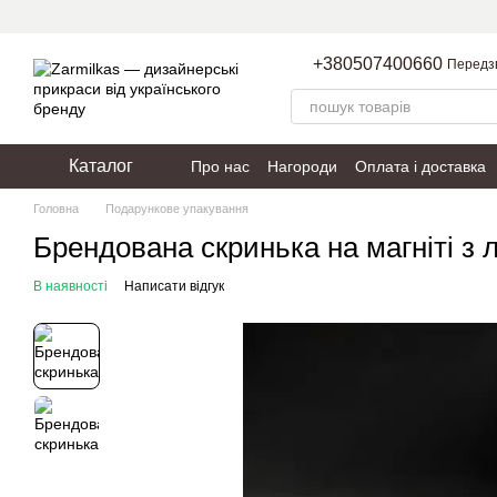
Перейти до основного контенту
+380507400660
Передз
Каталог
Про нас
Нагороди
Оплата і доставка
Пакування
Політика конфіденційності
Головна
Подарункове упакування
Брендована скринька на магніті з л
В наявності
Написати відгук