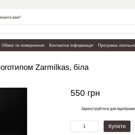
вонити вам?
Обмін та повернення
Контактна інформація
Програма лояльно
Публічний договір
оготипом Zarmilkas, біла
550 грн
Зареєструйтеся
для відображе
%
Купити