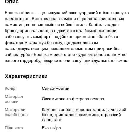
Опис
Брошка «Ірис» — це вишуканий аксесуар, який втілює красу та
елегантність. Виготовлена з каміння в цапах та кришталевих
намистин, вона випромінює сяйво і стиль. Канітель надає
брошці оригінальності, а підшивки з італійської еко-шкіри
забезпечують комфорт і надійність при носінні. Застібка з
фіксатором гарантує безпеку, що дозволяє вам
насолоджуватися цим розкішним елементом прикраси без
зайвих турбот. Брошка «Ірис» стане чудовим доповненням до
вашого гардеробу, підкреслюючи вашу індивідуальність і смак.
Характеристики
Колір
Синьо-жовтий
Матеріал
Оксамитова та фетрова основа
основи
Матеріали
Камінці в оправі, жорстка канітель, чеський
оздоблення
бісер, кришталеві намистини, стразовий
ланцюжок
Підшивка
Еко-шкіра