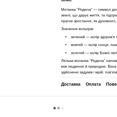
Мотанка “Родюча” — символ дос
землі, що дарує життя, та підтр
прагне зростання, як духовного, 
Значення кольорів:
• зелений — колір здоровʼя та
• жовтий — колір сонця, пшен
• золотий — колір Божої люб
Лялька-мотанка “Родюча” напов
між людиною й природою. Вона є
здійсненні задумів і мрій, повʼя
Доставка
Оплата
Пове