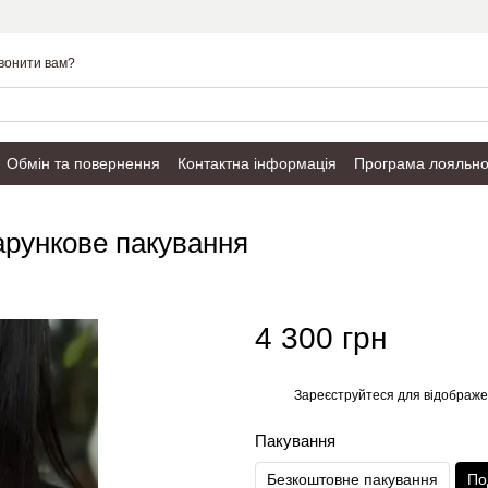
вонити вам?
Обмін та повернення
Контактна інформація
Програма лояльно
Публічний договір
арункове пакування
4 300 грн
Зареєструйтеся
для відображе
%
Пакування
Безкоштовне пакування
По