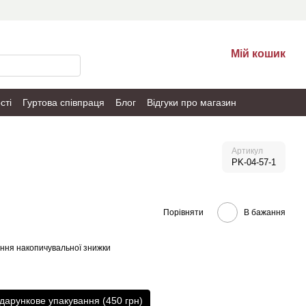
Мій кошик
сті
Гуртова співпраця
Блог
Відгуки про магазин
Артикул
PK-04-57-1
Порівняти
В бажання
ння накопичувальної знижки
дарункове упакування (450 грн)