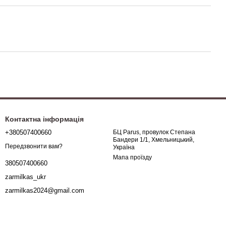
Контактна інформація
+380507400660
БЦ Parus, провулок Степана
Бандери 1/1, Хмельницький,
Передзвонити вам?
Україна
Мапа проїзду
380507400660
zarmilkas_ukr
zarmilkas2024@gmail.com