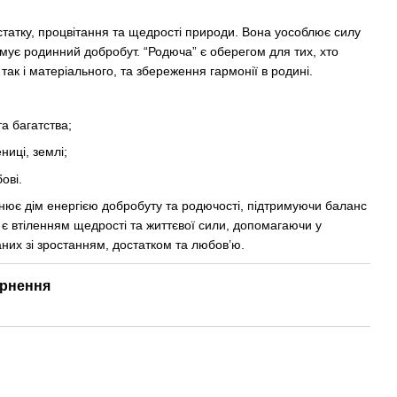
татку, процвітання та щедрості природи. Вона уособлює силу
имує родинний добробут. “Родюча” є оберегом для тих, хто
так і матеріального, та збереження гармонії в родині.
 багатства;
иці, землі;
ові.
нює дім енергією добробуту та родючості, підтримуючи баланс
 втіленням щедрості та життєвої сили, допомагаючи у
заних зі зростанням, достатком та любов’ю.
рнення