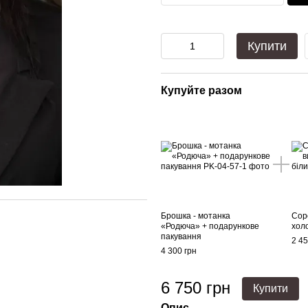
Купити
Купуйте разом
Брошка - мотанка
Сор
«Родюча» + подарункове
хол
пакування
2 45
4 300 грн
6 750 грн
Купити
Опис