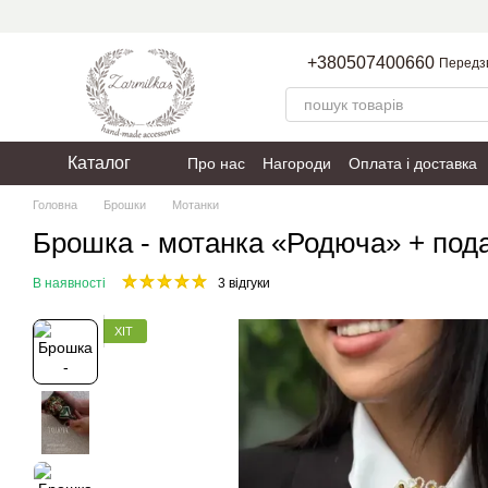
Перейти до основного контенту
+380507400660
Передз
Каталог
Про нас
Нагороди
Оплата і доставка
Пакування
Політика конфіденційності
Головна
Брошки
Мотанки
Брошка - мотанка «Родюча» + под
В наявності
3 відгуки
ХІТ