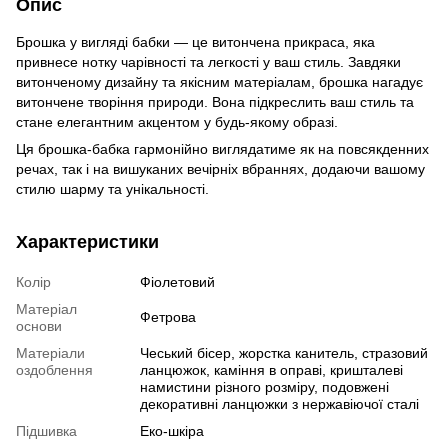
Опис
Брошка у вигляді бабки — це витончена прикраса, яка
привнесе нотку чарівності та легкості у ваш стиль. Завдяки
витонченому дизайну та якісним матеріалам, брошка нагадує
витончене творіння природи. Вона підкреслить ваш стиль та
стане елегантним акцентом у будь-якому образі.
Ця брошка-бабка гармонійно виглядатиме як на повсякденних
речах, так і на вишуканих вечірніх вбраннях, додаючи вашому
стилю шарму та унікальності.
Характеристики
Колір
Фіолетовий
Матеріал
Фетрова
основи
Матеріали
Чеський бісер, жорстка канитель, стразовий
оздоблення
ланцюжок, каміння в оправі, кришталеві
намистини різного розміру, подовжені
декоративні ланцюжки з нержавіючої сталі
Підшивка
Еко-шкіра