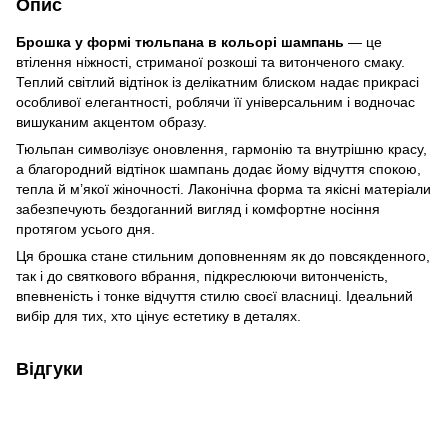
Опис
Брошка у формі тюльпана в кольорі шампань
— це
втілення ніжності, стриманої розкоші та витонченого смаку.
Теплий світлий відтінок із делікатним блиском надає прикрасі
особливої елегантності, роблячи її універсальним і водночас
вишуканим акцентом образу.
Тюльпан символізує оновлення, гармонію та внутрішню красу,
а благородний відтінок шампань додає йому відчуття спокою,
тепла й м’якої жіночності. Лаконічна форма та якісні матеріали
забезпечують бездоганний вигляд і комфортне носіння
протягом усього дня.
Ця брошка стане стильним доповненням як до повсякденного,
так і до святкового вбрання, підкреслюючи витонченість,
впевненість і тонке відчуття стилю своєї власниці. Ідеальний
вибір для тих, хто цінує естетику в деталях.
Відгуки