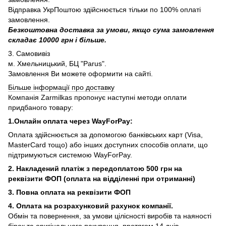
Відправка УкрПоштою здійснюється тільки по 100% оплаті
замовлення.
Безкоштовна доставка за умови, якщо сума замовлення
складає 10000 грн і більше.
3. Самовивіз
м. Хмельницький, БЦ "Parus".
Замовлення Ви можете оформити на сайті.
Більше інформації про доставку
Компанія Zarmilkas пропонує наступні методи оплати
придбаного товару:
1.Онлайн оплата через WayForPay:
Оплата здійснюється за допомогою банківських карт (Visa,
MasterCard тощо) або інших доступних способів оплати, що
підтримуються системою WayForPay.
2. Накладений платіж з
передоплатою 500 грн на
реквізити ФОП (
оплата на відділенні при отриманні)
3. Повна оплата на реквізити ФОП
4. Оплата на розрахунковий рахунок компанії.
Обмін та повернення, за умови цілісності виробів та наяності
бірок та оригінального пакування, протягом 14 днів.