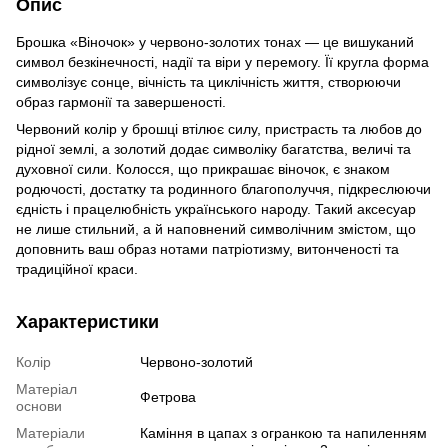
Опис
Брошка «Віночок» у червоно-золотих тонах — це вишуканий
символ безкінечності, надії та віри у перемогу. Її кругла форма
символізує сонце, вічність та циклічність життя, створюючи
образ гармонії та завершеності.
Червоний колір у брошці втілює силу, пристрасть та любов до
рідної землі, а золотий додає символіку багатства, величі та
духовної сили. Колосся, що прикрашає віночок, є знаком
родючості, достатку та родинного благополуччя, підкреслюючи
єдність і працелюбність українського народу. Такий аксесуар
не лише стильний, а й наповнений символічним змістом, що
доповнить ваш образ нотами патріотизму, витонченості та
традиційної краси.
Характеристики
Колір
Червоно-золотий
Матеріал
Фетрова
основи
Матеріали
Каміння в цапах з огранкою та напиленням