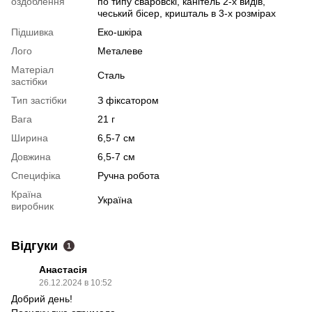
оздоблення
по типу сваровскі, канітель 2-х видів,
чеський бісер, кришталь в 3-х розмірах
Підшивка
Еко-шкіра
Лого
Металеве
Матеріал
Сталь
застібки
Тип застібки
З фіксатором
Вага
21 г
Ширина
6,5-7 см
Довжина
6,5-7 см
Специфіка
Ручна робота
Країна
Україна
виробник
Відгуки
1
Анастасія
26.12.2024 в 10:52
Добрий день!