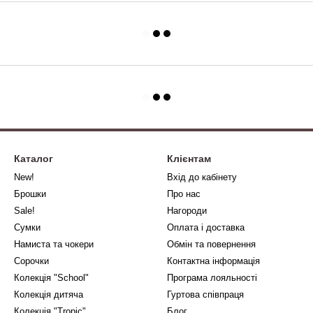
Каталог
Клієнтам
New!
Вхід до кабінету
Брошки
Про нас
Sale!
Нагороди
Сумки
Оплата і доставка
Намиста та чокери
Обмін та повернення
Сорочки
Контактна інформація
Колекція "School"
Програма лояльності
Колекція дитяча
Гуртова співпраця
Колекція "Tropic"
Блог