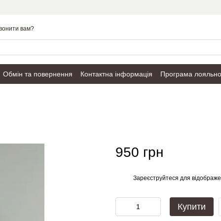
вонити вам?
Обмін та повернення
Контактна інформація
Програма лояльно
Публічний договір
950 грн
Зареєструйтеся
для відображе
%
Купити