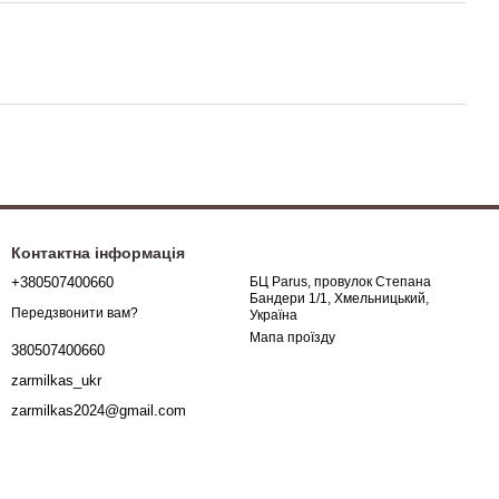
Контактна інформація
+380507400660
БЦ Parus, провулок Степана
Бандери 1/1, Хмельницький,
Передзвонити вам?
Україна
Мапа проїзду
380507400660
zarmilkas_ukr
zarmilkas2024@gmail.com