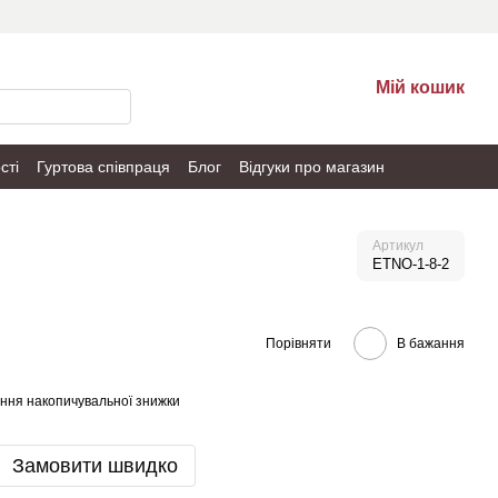
Мій кошик
сті
Гуртова співпраця
Блог
Відгуки про магазин
Артикул
ETNO-1-8-2
Порівняти
В бажання
ння накопичувальної знижки
Замовити швидко