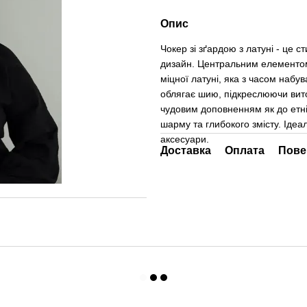
Опис
Чокер зі зґардою з латуні - це 
дизайн. Центральним елементом є
міцної латуні, яка з часом набу
облягає шию, підкреслюючи вито
чудовим доповненням як до етні
шарму та глибокого змісту. Ідеал
аксесуари.
Доставка
Оплата
Пове