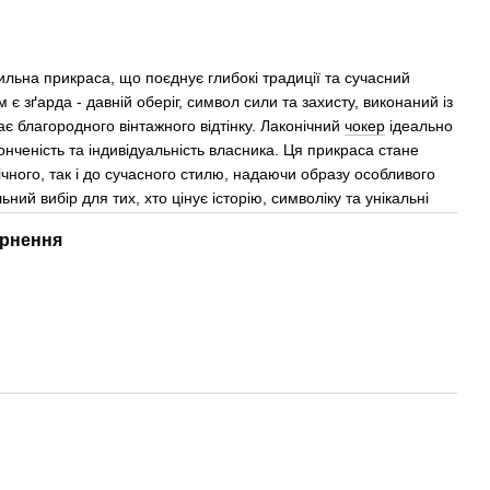
стильна прикраса, що поєднує глибокі традиції та сучасний
 зґарда - давній оберіг, символ сили та захисту, виконаний із
ває благородного вінтажного відтінку. Лаконічний
чокер
ідеально
нченість та індивідуальність власника. Ця прикраса стане
чного, так і до сучасного стилю, надаючи образу особливого
ьний вибір для тих, хто цінує історію, символіку та унікальні
рнення