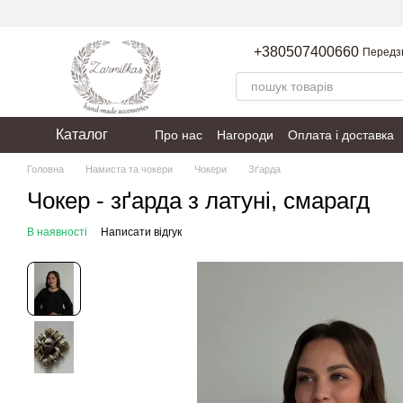
Перейти до основного контенту
+380507400660
Передз
Каталог
Про нас
Нагороди
Оплата і доставка
Пакування
Політика конфіденційності
Головна
Намиста та чокери
Чокери
Зґарда
Чокер - зґарда з латуні, смарагд
В наявності
Написати відгук