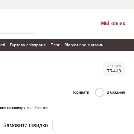
Мій кошик
сті
Гуртова співпраця
Блог
Відгуки про магазин
Артикул
TR-4-13
Порівняти
В бажання
ння накопичувальної знижки
Замовити швидко