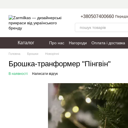
Перейти до основного контенту
+380507400660
Передз
Каталог
Про нас
Нагороди
Оплата і доставка
Пакування
Політика конфіденційності
Головна
Брошки
Новорічні
Брошка-транформер "Пінгвін"
В наявності
Написати відгук