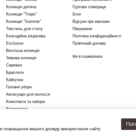
Колекція дитяча
Гуртова співпраця
Колекція "Tropic"
Блог
Колекція "Summer"
Відгуки про магазин
Текстиль для столу
Пакування
Благодійна ініціатива
Політика конфіденційності
Exclusive
Публічний договір
Весільна колекція
Ми в соцмережах
Зимова колекція
Сережки
Браслети
Каблучки
Головні убори
Аксесуари для волосся
Комплекти та набори
Косметички
Подарункове упакування
Пог
я покращення вашого досвіду використання сайту