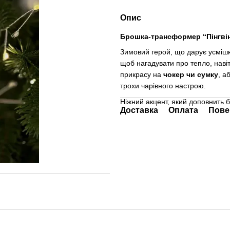
Опис
Брошка-трансформер “Пінгвін
Зимовий герой, що дарує усмішку
щоб нагадувати про тепло, наві
прикрасу на
чокер чи сумку
, а
трохи чарівного настрою.
Ніжний акцент, який доповнить б
Доставка
Оплата
Пове