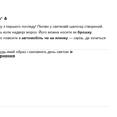
” 🐧
 з першого погляду! Пінгвін у святковій шапочці створений,
ть коли надворі мороз. Його можна носити як
брошку
,
бо повісити в
автомобіль чи на ялинку
— скрізь, де хочеться
удь-який образ і наповнить день святом 💫
рнення