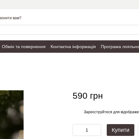
вонити вам?
Обмін та повернення
Контактна інформація
Програма лояльно
Публічний договір
590 грн
Зареєструйтеся
для відображе
%
Купити