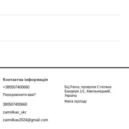
Контактна інформація
+380507400660
БЦ Parus, провулок Степана
Бандери 1/1, Хмельницький,
Передзвонити вам?
Україна
Мапа проїзду
380507400660
zarmilkas_ukr
zarmilkas2024@gmail.com