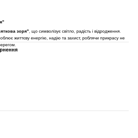
я"
яткова зоря"
, що символізує світло, радість і відродження.
соблює життєву енергію, надію та захист, роблячи прикрасу не
берегом.
рнення