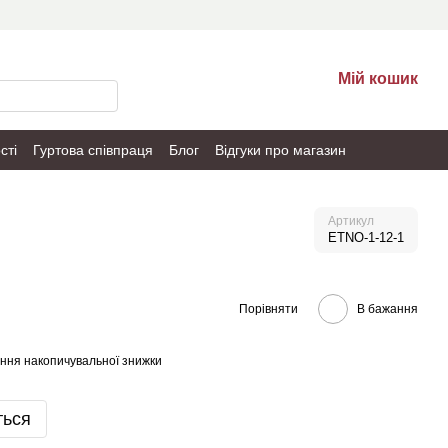
Мій кошик
сті
Гуртова співпраця
Блог
Відгуки про магазин
Артикул
ETNO-1-12-1
Порівняти
В бажання
ння накопичувальної знижки
ться