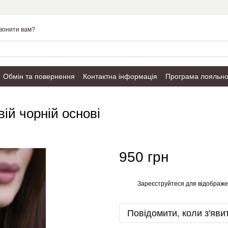
вонити вам?
Обмін та повернення
Контактна інформація
Програма лояльно
Публічний договір
вій чорній основі
950 грн
Зареєструйтеся
для відображе
%
Повідомити, коли з'яви