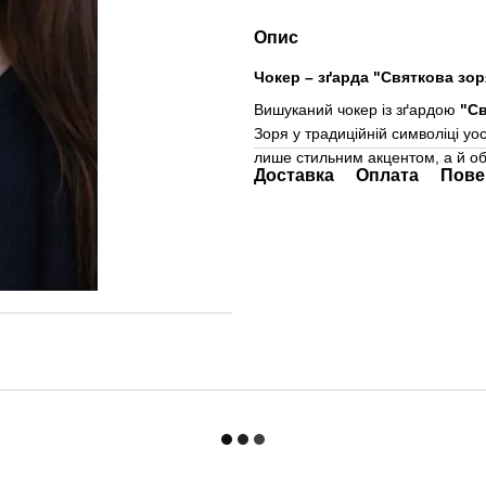
Опис
Чокер – зґарда "Святкова зор
Вишуканий чокер із зґардою
"Св
Зоря у традиційній символіці уо
лише стильним акцентом, а й о
Доставка
Оплата
Пове