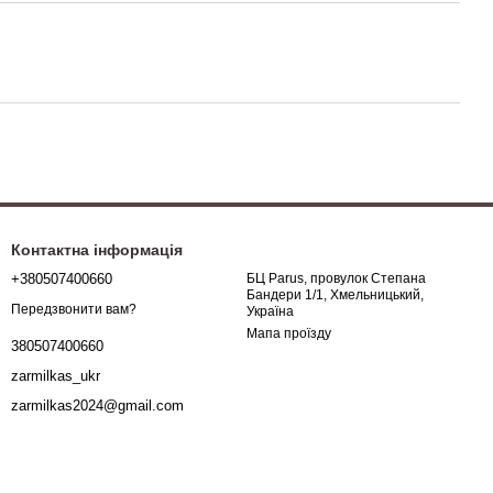
Контактна інформація
+380507400660
БЦ Parus, провулок Степана
Бандери 1/1, Хмельницький,
Передзвонити вам?
Україна
Мапа проїзду
380507400660
zarmilkas_ukr
zarmilkas2024@gmail.com