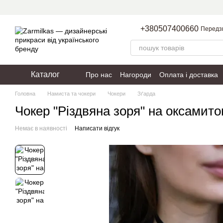
Перейти до основного контенту
+380507400660
Передз
Каталог
Про нас
Нагороди
Оплата і доставка
Пакування
Політика конфіденційності
Головна
Намиста та чокери
Чокери
Зґарда
Чокер "Різдвяна зоря" на оксамито
Немає в наявності
Написати відгук