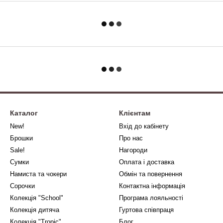
Каталог
Клієнтам
New!
Вхід до кабінету
Брошки
Про нас
Sale!
Нагороди
Сумки
Оплата і доставка
Намиста та чокери
Обмін та повернення
Сорочки
Контактна інформація
Колекція "School"
Програма лояльності
Колекція дитяча
Гуртова співпраця
Колекція "Tropic"
Блог