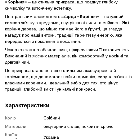
«Коріння»
– це стильна прикраса, що поєднує глибоку
символіку та витончену естетику.
Центральним елементом є
зґарда «Коріння»
– потужний
символ зв’язку з предками, внутрішньої сили та стійкості. Як і
коріння дерева, що міцно тримає його в ґрунті, ця зґарда
нагадує про наші витоки, традиції та життєву енергію, яка
передається з покоління в покоління.
Чокер елегантно облягає шию, підкреслюючи її витонченість.
Виконаний із якісних матеріалів, він комфортний у носінні та
довговічний.
Ця прикраса стане не лише стильним аксесуаром, а й
талісманом, що допомагає знайти гармонію, силу та зв’язок із
власними коренями. Ідеальний вибір для тих, хто цінує
традиції, глибокий зміст і унікальні прикраси.
Характеристики
Колір
Срібний
Матеріали
біжутерний сплав, покриття срібло
Країна
Україна