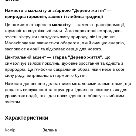
Намисто з малахіту зі зґардою "Дерево життя" —
природна гармонія, захист і глибина традиції
Це намисто створене з
малахіту
— каменю трансформації,
гармонії та внутрішньої сили. Його характерні смарагдово-
зелені візерунки нагадують живу природу, ліс і зцілення.
Малахіт здавна вважається оберегом, який очищує енергію,
заспокоює емоції та відкриває серце для нового.
Центральний акцент —
зґарда "Дерево життя"
, що
символізує зв’язок поколінь, духовне зростання та єдність з
природою. Це глибокий сакральний образ, який несе в собі
силу роду, витривалість і гармонію буття.
Намисто доповнене делікатними металевими елементами, що
додають вишуканості та структури. Ідеально підходить як для
урочистих подій, так і для повсякденного образу з глибоким
змістом.
Характеристики
Колір
Зелене