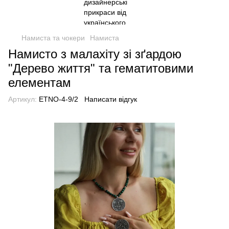
Намиста та чокери
Намиста
Намисто з малахіту зі зґардою
"Дерево життя" та гематитовими
елементам
Артикул:
ETNO-4-9/2
Написати відгук