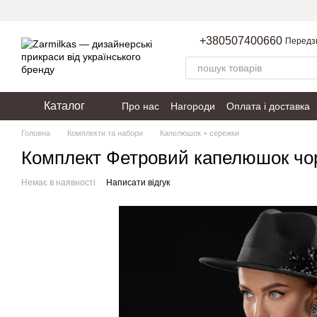
Перейти до основного контенту
+380507400660
Передз
Каталог
Про нас
Нагороди
Оплата і доставка
Пакування
Політика конфіденційності
Головна
Комплекти та набори
Капелюшок + сережки
Комплект Фетровий капелюшок чо
Немає в наявності
Написати відгук