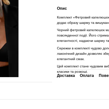
Опис
Комплект «Фетровий капелюшок 
додає образу шарму та вишукано
Чорний фетровий капелюшок має
повсякденної події. Його стрим
елегантності, надаючи шарму та 
Сережки в комплекті чудово доп
лаконічний дизайн дозволяє зб
елегантний смак.
Цей комплект стане чудовим виб
класики та розкоші.
Доставка
Оплата
Пове