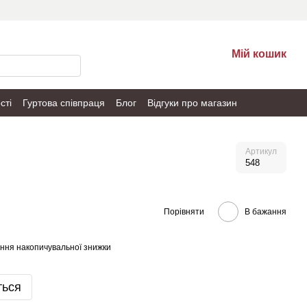
Мій кошик
сті
Гуртова співпраця
Блог
Відгуки про магазин
Артикул
548
Порівняти
В бажання
ння накопичувальної знижки
ться