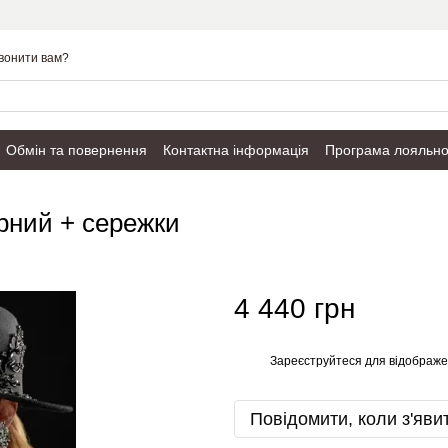
вонити вам?
Обмін та повернення
Контактна інформація
Програма лояльно
Публічний договір
рний + сережки
4 440 грн
Зареєструйтеся
для відображе
%
Повідомити, коли з'яви