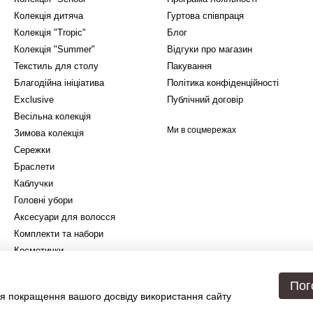
Колекція дитяча
Гуртова співпраця
Колекція "Tropic"
Блог
Колекція "Summer"
Відгуки про магазин
Текстиль для столу
Пакування
Благодійна ініціатива
Політика конфіденційності
Exclusive
Публічний договір
Весільна колекція
Ми в соцмережах
Зимова колекція
Сережки
Браслети
Каблучки
Головні убори
Аксесуари для волосся
Комплекти та набори
Косметички
Подарункове упакування
Пог
я покращення вашого досвіду використання сайту