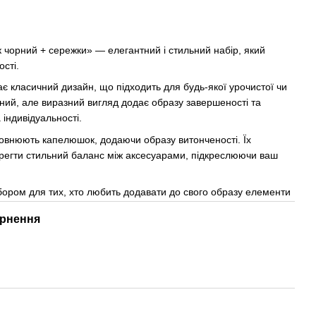
чорний + сережки» — елегантний і стильний набір, який
сті.
 класичний дизайн, що підходить для будь-якої урочистої чи
аний, але виразний вигляд додає образу завершеності та
індивідуальності.
овнюють капелюшок, додаючи образу витонченості. Їх
ерегти стильний баланс між аксесуарами, підкреслюючи ваш
ором для тих, хто любить додавати до свого образу елементи
рнення