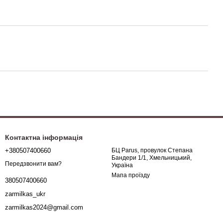
Контактна інформація
+380507400660
БЦ Parus, провулок Степана
Бандери 1/1, Хмельницький,
Передзвонити вам?
Україна
Мапа проїзду
380507400660
zarmilkas_ukr
zarmilkas2024@gmail.com